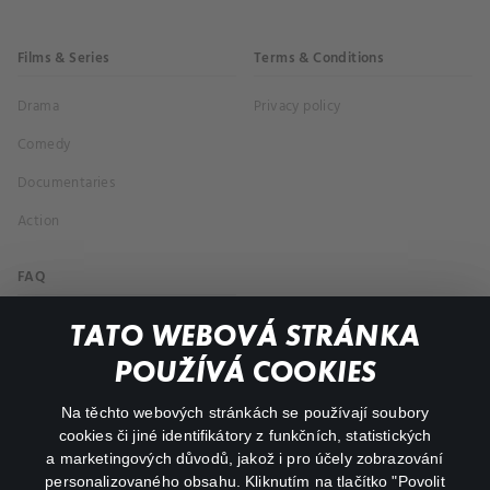
Films & Series
Terms & Conditions
Drama
Privacy policy
Comedy
Documentaries
Action
FAQ
My profile
TATO WEBOVÁ STRÁNKA
Important links
POUŽÍVÁ COOKIES
Na těchto webových stránkách se používají soubory
facebook
instagram
cookies či jiné identifikátory z funkčních, statistických
a marketingových důvodů, jakož i pro účely zobrazování
personalizovaného obsahu. Kliknutím na tlačítko "Povolit