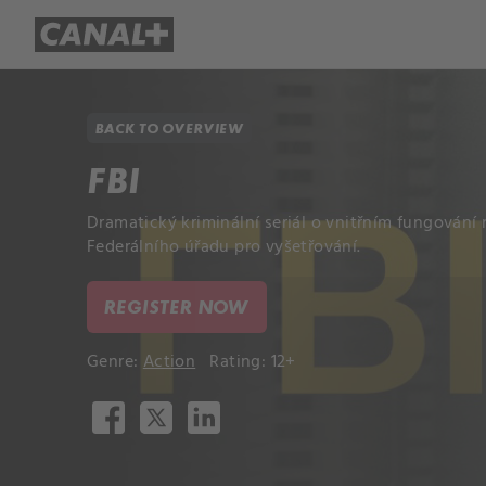
Library
Apple TV+
BACK TO OVERVIEW
FBI
Dramatický kriminální seriál o vnitřním fungován
Federálního úřadu pro vyšetřování.
REGISTER NOW
Genre:
Action
Rating: 12+