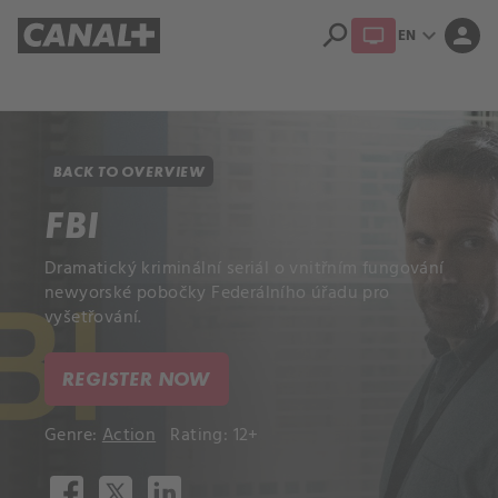
search
expand_more
person
EN
Library
Apple TV+
BACK TO OVERVIEW
FBI
Dramatický kriminální seriál o vnitřním fungování
newyorské pobočky Federálního úřadu pro
vyšetřování.
REGISTER NOW
Genre:
Action
Rating: 12+