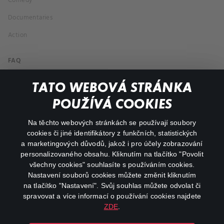
Comedy
Documentaries
Action
FAQ
My profile
TATO WEBOVÁ STRÁNKA
Important links
POUŽÍVÁ COOKIES
Na těchto webových stránkách se používají soubory
facebook
instagram
cookies či jiné identifikátory z funkčních, statistických
a marketingových důvodů, jakož i pro účely zobrazování
personalizovaného obsahu. Kliknutím na tlačítko "Povolit
youtube
všechny cookies" souhlasíte s používáním cookies.
Nastavení souborů cookies můžete změnit kliknutím
na tlačítko "Nastavení". Svůj souhlas můžete odvolat či
spravovat a více informací o používání cookies najdete
ZDE
.