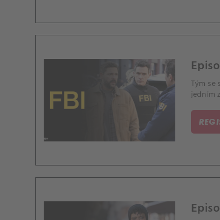
Episo
Tým se s
jedním z
REG
Episo