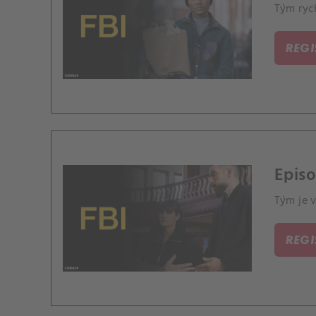
Tým ryc
REG
Episo
Tým je v
REG