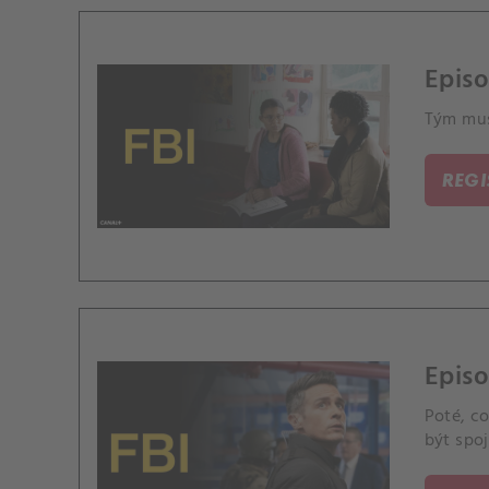
Episo
Tým musí
REG
Epis
Poté, co
být spoj