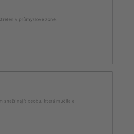
třelen v průmyslové zóně.
m snaží najít osobu, která mučila a