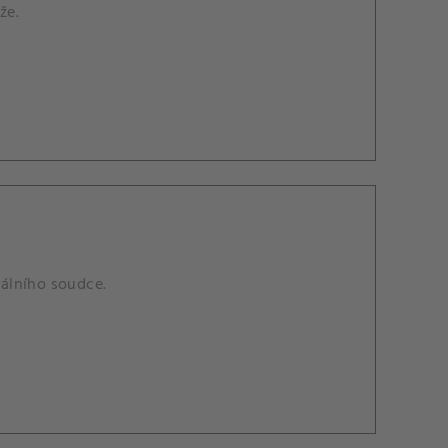
že.
rálního soudce.