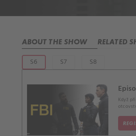
ABOUT THE SHOW
RELATED 
S6
S7
S8
Episo
Když při
otcovstv
REG