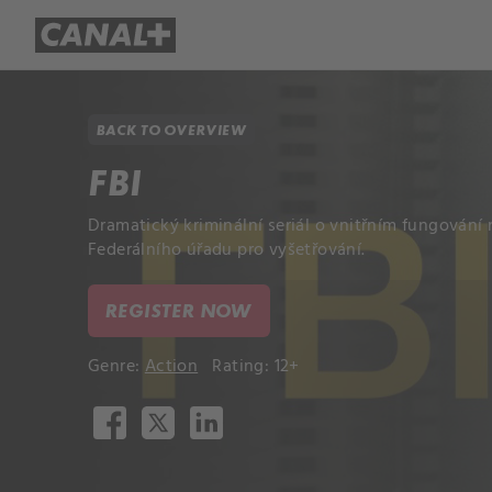
Library
Apple TV+
BACK TO OVERVIEW
FBI
Dramatický kriminální seriál o vnitřním fungován
Federálního úřadu pro vyšetřování.
REGISTER NOW
Genre:
Action
Rating: 12+