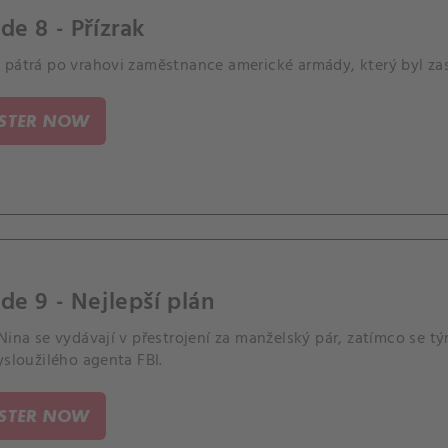
de 8 - Přízrak
 pátrá po vrahovi zaměstnance americké armády, který byl zas
ISTER NOW
de 9 - Nejlepší plán
Nina se vydávají v přestrojení za manželský pár, zatímco se tý
ysloužilého agenta FBI.
ISTER NOW