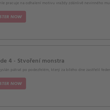
hle pracuje na odhalení motivu vraždy zdánlivě nevinného mu
ISTER NOW
de 4 - Stvoření monstra
yslán pátrat po podezřelém, který za bílého dne zastřelil fede
ISTER NOW