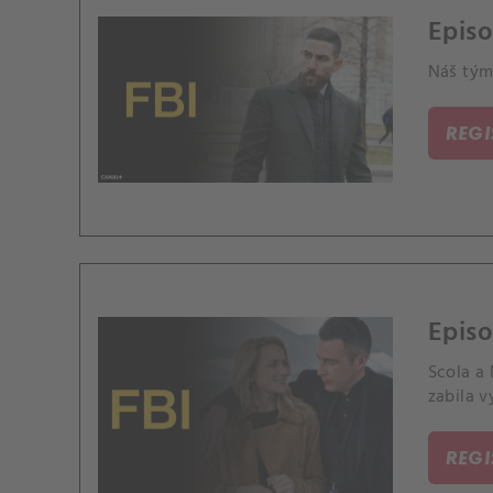
Episo
Náš tým
REG
Episo
Scola a 
zabila v
REG