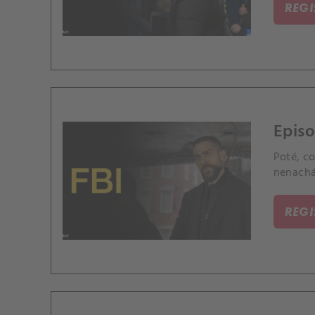
REG
Episo
Poté, co
nenachá
REG