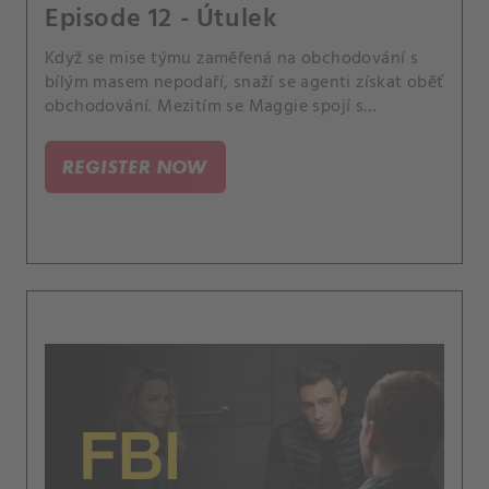
Episode 12 - Útulek
Když se mise týmu zaměřená na obchodování s
bílým masem nepodaří, snaží se agenti získat oběť
obchodování. Mezitím se Maggie spojí s
operátorem 911, aby jim pomohl najít dívku dříve,
než bude vyhnána z města nebo ještě hůř.
REGISTER NOW