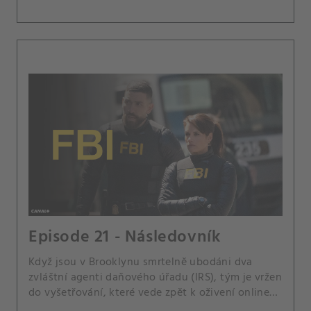
Episode 21 - Následovník
Když jsou v Brooklynu smrtelně ubodáni dva
zvláštní agenti daňového úřadu (IRS), tým je vržen
do vyšetřování, které vede zpět k oživení online
konspirační komunity Dukea Ducoylea, jejich