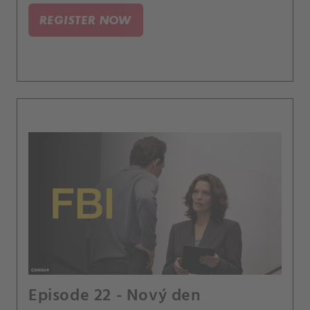
podezřelého z předchozího případu.
REGISTER NOW
Episode 22 - Nový den