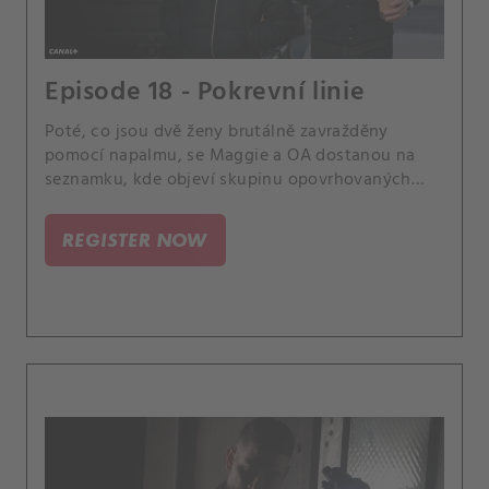
Episode 18 - Pokrevní linie
Poté, co jsou dvě ženy brutálně zavražděny
pomocí napalmu, se Maggie a OA dostanou na
seznamku, kde objeví skupinu opovrhovaných
uživatelů, kteří se zaměřují na ženy, jež je
odmítají.
REGISTER NOW