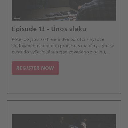
Episode 13 - Únos vlaku
Poté, co jsou zastřeleni dva porotci z vysoce
sledovaného soudního procesu s mafiány, tým se
pustí do vyšetřování organizovaného zločinu,
dokud se nezjistí, že porotci nemuseli být vůbec
zamýšlenými cíli. Případ se pro Scolu stane
REGISTER NOW
osobním, když se dozví, že jeden z jeho bývalých
instruktorů z vojenské akademie, může mít s
případem spojitost.