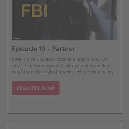
Episode 19 - Partner
Poté, co se v Queens ztratila mladá dívka, tým
zjistí, že ji únosci použili jako páku k provedení
velké loupeže s výbušninami, což je posílá na hon
za těmito nebezpečnými viníky. Scola a Dani
mezitím začnou pracovat na svých základech jako
REGISTER NOW
partneři.