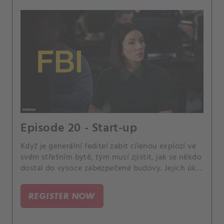
Episode 20 - Start-up
Když je generální ředitel zabit cílenou explozí ve
svém střešním bytě, tým musí zjistit, jak se někdo
dostal do vysoce zabezpečené budovy. Jejich úkol
se však dále zkomplikuje, když zjistí, že zločin
může být dílem umělé inteligence.
REGISTER NOW