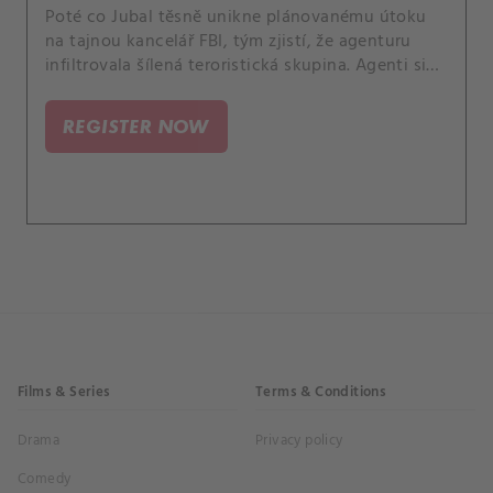
Poté co Jubal těsně unikne plánovanému útoku
na tajnou kancelář FBI, tým zjistí, že agenturu
infiltrovala šílená teroristická skupina. Agenti si
nejsou jistí, komu věřit, a proto musí pracovat ve
stínech, aby odhalili viníky ohrožující
REGISTER NOW
nedotknutelnost terénní newyorské pobočky.
Films & Series
Terms & Conditions
Drama
Privacy policy
Comedy