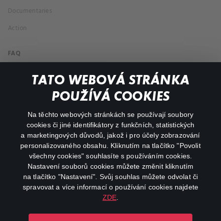
Documentaries
Action
FAQ
My profile
TATO WEBOVÁ STRÁNKA
Important links
POUŽÍVÁ COOKIES
Na těchto webových stránkách se používají soubory
facebook
instagram
cookies či jiné identifikátory z funkčních, statistických
a marketingových důvodů, jakož i pro účely zobrazování
personalizovaného obsahu. Kliknutím na tlačítko "Povolit
youtube
všechny cookies" souhlasíte s používáním cookies.
Nastavení souborů cookies můžete změnit kliknutím
na tlačítko "Nastavení". Svůj souhlas můžete odvolat či
spravovat a více informací o používání cookies najdete
ZDE
.
Canal+ Luxembourg S. à r.l. se sídlem Rue Albert Borschette 4,