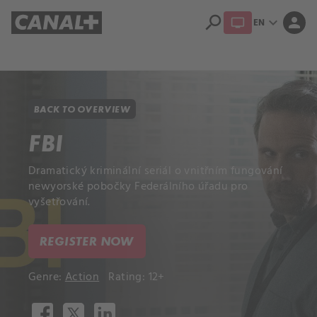
search
expand_more
person
EN
Library
Apple TV+
BACK TO OVERVIEW
FBI
Dramatický kriminální seriál o vnitřním fungování
newyorské pobočky Federálního úřadu pro
vyšetřování.
REGISTER NOW
Genre:
Action
Rating: 12+