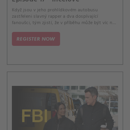
Když jsou v jeho prohlídkovém autobusu
zastřeleni slavný rapper a dva dospívající
fanoušci, tým zjistí, že v příběhu může být víc než
jen jeho spor s jiným rapperem. Mezitím Isobel
dosáhne významného milníku, kvůli kterému
REGISTER NOW
uvažuje o své budoucnosti v agentuře.