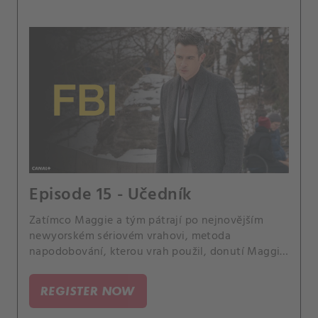
Episode 15 - Učedník
Zatímco Maggie a tým pátrají po nejnovějším
newyorském sériovém vrahovi, metoda
napodobování, kterou vrah použil, donutí Maggie
vyhledat pomoc u Raye Distefana, sériového
slashera, kterého poslala za mříže.
REGISTER NOW