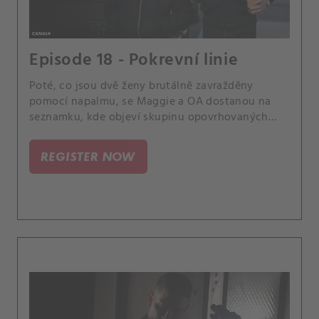
Episode 18 - Pokrevní linie
Poté, co jsou dvě ženy brutálně zavražděny
pomocí napalmu, se Maggie a OA dostanou na
seznamku, kde objeví skupinu opovrhovaných
uživatelů, kteří se zaměřují na ženy, jež je
odmítají.
REGISTER NOW