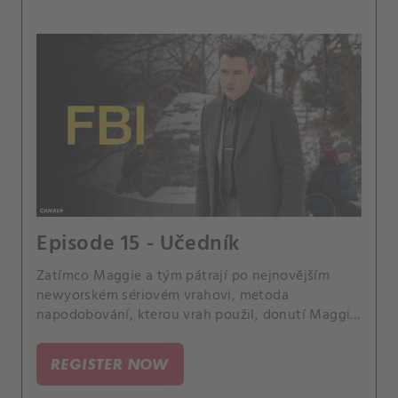
Episode 15 - Učedník
Zatímco Maggie a tým pátrají po nejnovějším
newyorském sériovém vrahovi, metoda
napodobování, kterou vrah použil, donutí Maggie
vyhledat pomoc u Raye Distefana, sériového
slashera, kterého poslala za mříže.
REGISTER NOW