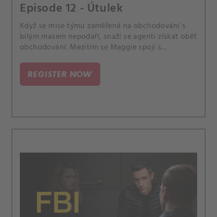
Episode 12 - Útulek
Když se mise týmu zaměřená na obchodování s
bílým masem nepodaří, snaží se agenti získat oběť
obchodování. Mezitím se Maggie spojí s
operátorem 911, aby jim pomohl najít dívku dříve,
než bude vyhnána z města nebo ještě hůř.
REGISTER NOW