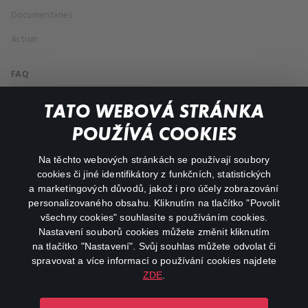
Documentaries
Action
FAQ
My profile
TATO WEBOVÁ STRÁNKA
Important links
POUŽÍVÁ COOKIES
Na těchto webových stránkách se používají soubory
facebook
instagram
cookies či jiné identifikátory z funkčních, statistických
a marketingových důvodů, jakož i pro účely zobrazování
personalizovaného obsahu. Kliknutím na tlačítko "Povolit
youtube
všechny cookies" souhlasíte s používáním cookies.
Nastavení souborů cookies můžete změnit kliknutím
na tlačítko "Nastavení". Svůj souhlas můžete odvolat či
spravovat a více informací o používání cookies najdete
ZDE
.
Canal+ Luxembourg S. à r.l. se sídlem Rue Albert Borschette 4,