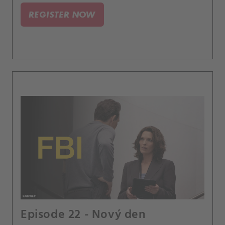
podezřelého z předchozího případu.
REGISTER NOW
Episode 22 - Nový den