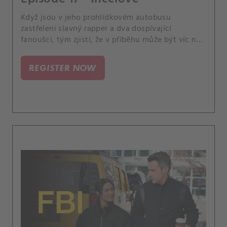
Když jsou v jeho prohlídkovém autobusu
zastřeleni slavný rapper a dva dospívající
fanoušci, tým zjistí, že v příběhu může být víc než
jen jeho spor s jiným rapperem. Mezitím Isobel
dosáhne významného milníku, kvůli kterému
REGISTER NOW
uvažuje o své budoucnosti v agentuře.