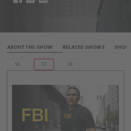
ABOUT THE SHOW
RELATED SHOWS
SHOW 
S6
S7
S8