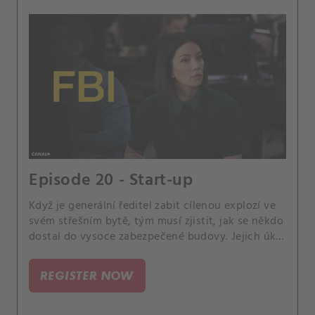
Episode 20 - Start-up
Když je generální ředitel zabit cílenou explozí ve
svém střešním bytě, tým musí zjistit, jak se někdo
dostal do vysoce zabezpečené budovy. Jejich úkol
se však dále zkomplikuje, když zjistí, že zločin
může být dílem umělé inteligence.
REGISTER NOW