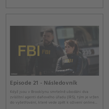
Episode 21 - Následovník
Když jsou v Brooklynu smrtelně ubodáni dva
zvláštní agenti daňového úřadu (IRS), tým je vržen
do vyšetřování, které vede zpět k oživení online
konspirační komunity Dukea Ducoylea, jejich