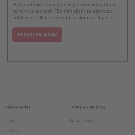
Poté co Jubal těsně unikne plánovanému útoku
na tajnou kancelář FBI, tým zjistí, že agenturu
infiltrovala šílená teroristická skupina. Agenti si
nejsou jistí, komu věřit, a proto musí pracovat ve
stínech, aby odhalili viníky ohrožující
REGISTER NOW
nedotknutelnost terénní newyorské pobočky.
Films & Series
Terms & Conditions
Drama
Privacy policy
Comedy