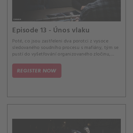
Episode 13 - Únos vlaku
Poté, co jsou zastřeleni dva porotci z vysoce
sledovaného soudního procesu s mafiány, tým se
pustí do vyšetřování organizovaného zločinu,
dokud se nezjistí, že porotci nemuseli být vůbec
zamýšlenými cíli. Případ se pro Scolu stane
REGISTER NOW
osobním, když se dozví, že jeden z jeho bývalých
instruktorů z vojenské akademie, může mít s
případem spojitost.