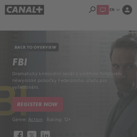
search
expand_more
person
EN
Library
Apple TV+
BACK TO OVERVIEW
FBI
Dramatický kriminální seriál o vnitřním fungování
newyorské pobočky Federálního úřadu pro
vyšetřování.
REGISTER NOW
Genre:
Action
Rating: 12+