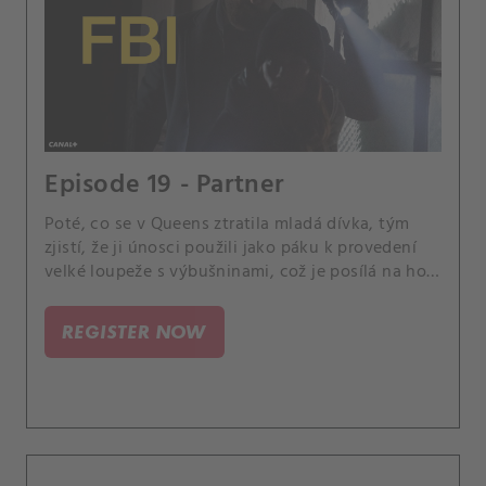
Episode 19 - Partner
Poté, co se v Queens ztratila mladá dívka, tým
zjistí, že ji únosci použili jako páku k provedení
velké loupeže s výbušninami, což je posílá na hon
za těmito nebezpečnými viníky. Scola a Dani
mezitím začnou pracovat na svých základech jako
REGISTER NOW
partneři.