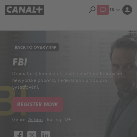
search
expand_more
person
EN
Library
Apple TV+
BACK TO OVERVIEW
FBI
Dramatický kriminální seriál o vnitřním fungování
newyorské pobočky Federálního úřadu pro
vyšetřování.
REGISTER NOW
Genre:
Action
Rating: 12+