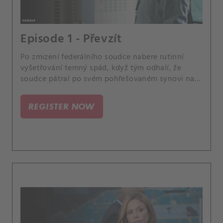
Episode 1 - Převzít
Po zmizení federálního soudce nabere rutinní
vyšetřování temný spád, když tým odhalí, že
soudce pátral po svém pohřešovaném synovi na
odlehlém ostrově na okraji města, kde se zhroutila
autorita.
REGISTER NOW