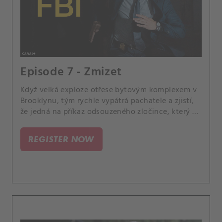
Episode 7 - Zmizet
Když velká exploze otřese bytovým komplexem v
Brooklynu, tým rychle vypátrá pachatele a zjistí,
že jedná na příkaz odsouzeného zločince, který si
právě odpykává trest.
REGISTER NOW