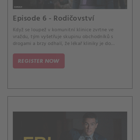
Episode 6 - Rodičovství
Když se loupež v komunitní klinice zvrtne ve
vraždu, tým vyšetřuje skupinu obchodníků s
drogami a brzy odhalí, že lékař kliniky je do
případu zapleten více, než se původně domnívali.
REGISTER NOW