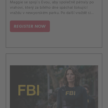
Maggie se spojí s Evou, aby společně pátraly po
vrahovi, který za bílého dne spáchal šokující
vraždu v newyorském parku. Po další vraždě si
uvědomí, že vrah má seznam obětí, a vyvstává
otázka: „Kdo je na něm a kdo bude další?“.
REGISTER NOW