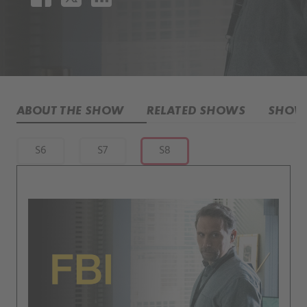
ABOUT THE SHOW
RELATED SHOWS
SHOW 
S6
S7
S8