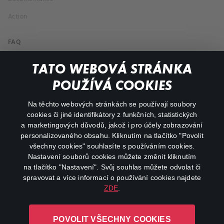
Action
FAQ
My profile
TATO WEBOVÁ STRÁNKA
Important links
POUŽÍVÁ COOKIES
Na těchto webových stránkách se používají soubory
facebook
instagram
cookies či jiné identifikátory z funkčních, statistických
a marketingových důvodů, jakož i pro účely zobrazování
personalizovaného obsahu. Kliknutím na tlačítko "Povolit
youtube
všechny cookies" souhlasíte s používáním cookies.
Nastavení souborů cookies můžete změnit kliknutím
na tlačítko "Nastavení". Svůj souhlas můžete odvolat či
spravovat a více informací o používání cookies najdete
ZDE
.
Canal+ Luxembourg S. à r.l. se sídlem Rue Albert Borschette 4,
L-1246 Luxembourg R.C.S.
POVOLIT VŠECHNY COOKIES