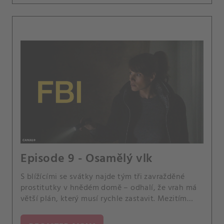
Episode 9 - Osamělý vlk
S blížícími se svátky najde tým tři zavražděné
prostitutky v hnědém domě – odhalí, že vrah má
větší plán, který musí rychle zastavit. Mezitím
Jubal dostane znepokojivý telefonát od svého
syna Tylera.