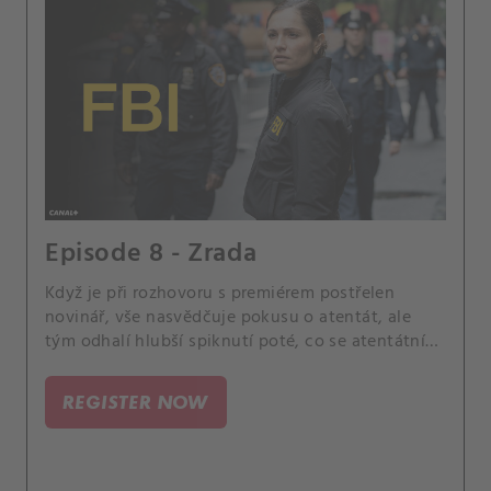
Episode 8 - Zrada
Když je při rozhovoru s premiérem postřelen
novinář, vše nasvědčuje pokusu o atentát, ale
tým odhalí hlubší spiknutí poté, co se atentátník
stane také terčem útoku. OA se snaží Gemmě
vysvětlit nebezpečí své práce.
REGISTER NOW