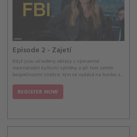
Episode 2 - Zajetí
Když jsou ukradeny obrazy z významné
mezinárodní kulturní výměny a při tom zemře
bezpečnostní strážce, tým se vydává na honbu za
nezapomenutelnými uměleckými díly. Maggie
mezitím požádá přítele o pomoc s profilováním
REGISTER NOW
podezřelých.