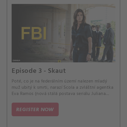
Episode 3 - Skaut
Poté, co je na federálním území nalezen mladý
muž ubitý k smrti, narazí Scola a zvláštní agentka
Eva Ramos (nová stálá postava seriálu Juliana
Aidén Martinez) na překážku, když se jejich případ
protne s operací DEA.
REGISTER NOW