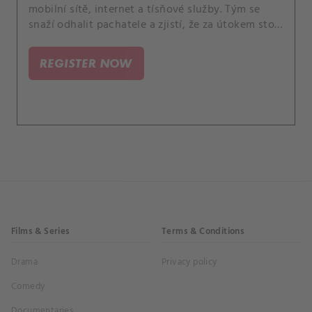
mobilní sítě, internet a tísňové služby. Tým se
snaží odhalit pachatele a zjistí, že za útokem stojí
radikální akceleracionistické hnutí, které se
zaměřuje na resetování společnosti.
REGISTER NOW
Films & Series
Terms & Conditions
Drama
Privacy policy
Comedy
Documentaries