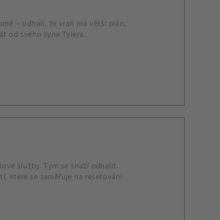
omě – odhalí, že vrah má větší plán,
át od svého syna Tylera.
ňové služby. Tým se snaží odhalit
utí, které se zaměřuje na resetování