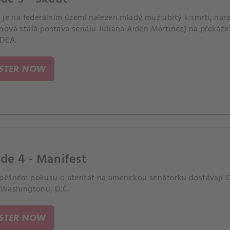
 je na federálním území nalezen mladý muž ubitý k smrti, nara
ová stálá postava seriálu Juliana Aidén Martinez) na překážku
 DEA.
ISTER NOW
de 4 - Manifest
pěšném pokusu o atentát na americkou senátorku dostávají O
 Washingtonu, D.C.
ISTER NOW