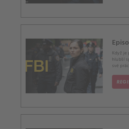
Episo
Když je 
hlubší 
své prác
REG