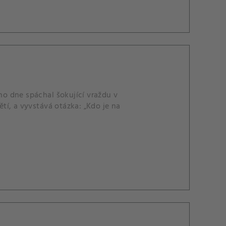
ého dne spáchal šokující vraždu v
í, a vyvstává otázka: „Kdo je na