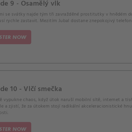
de 9 - Osamělý vlk
ími se svátky najde tým tři zavražděné prostitutky v hnědém d
sí rychle zastavit. Mezitím Jubal dostane znepokojivý telefon
ISTER NOW
de 10 - Vlčí smečka
 vypukne chaos, když útok naruší mobilní sítě, internet a tís
e a zjistí, že za útokem stojí radikální akceleracionistické hn
sti.
ISTER NOW