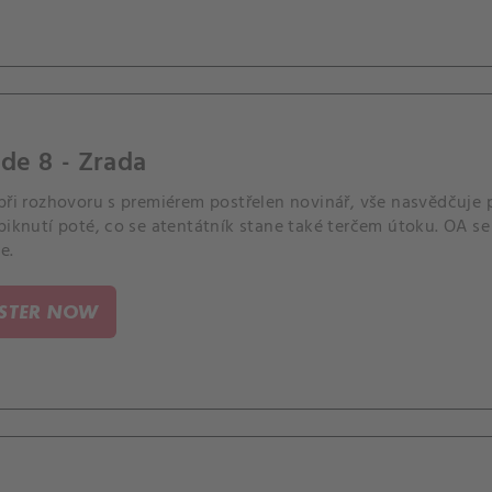
de 8 - Zrada
při rozhovoru s premiérem postřelen novinář, vše nasvědčuje 
spiknutí poté, co se atentátník stane také terčem útoku. OA s
e.
ISTER NOW