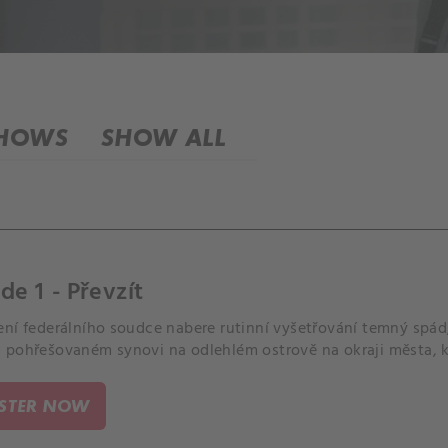
SHOWS
SHOW ALL
de 1 - Převzít
ení federálního soudce nabere rutinní vyšetřování temný spád,
 pohřešovaném synovi na odlehlém ostrově na okraji města, kd
ISTER NOW