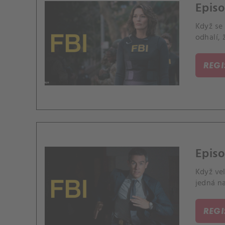
Episo
Když se
odhalí, 
REG
Episo
Když ve
jedná na
REG