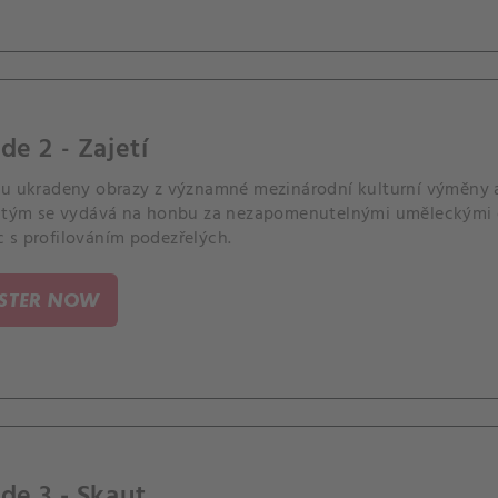
de 2 - Zajetí
ou ukradeny obrazy z významné mezinárodní kulturní výměny 
, tým se vydává na honbu za nezapomenutelnými uměleckými d
 s profilováním podezřelých.
ISTER NOW
de 3 - Skaut