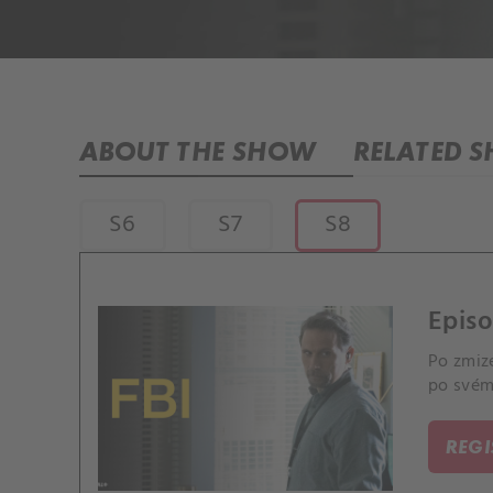
ABOUT THE SHOW
RELATED 
S6
S7
S8
Episo
Po zmiz
po svém
REG