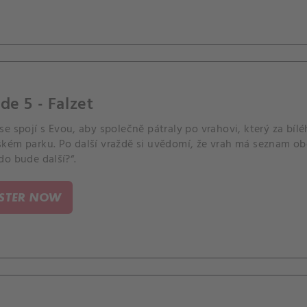
de 5 - Falzet
e spojí s Evou, aby společně pátraly po vrahovi, který za bíl
kém parku. Po další vraždě si uvědomí, že vrah má seznam obět
do bude další?“.
ISTER NOW