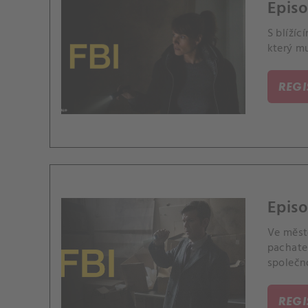
Episo
S blížíc
který mu
REG
Episo
Ve městě
pachatel
společno
REG