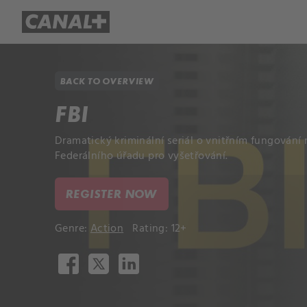
Library
Apple TV+
BACK TO OVERVIEW
FBI
Dramatický kriminální seriál o vnitřním fungován
Federálního úřadu pro vyšetřování.
REGISTER NOW
Genre:
Action
Rating: 12+