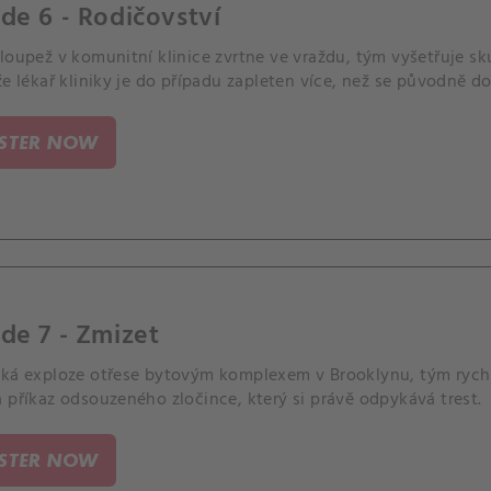
de 6 - Rodičovství
 loupež v komunitní klinice zvrtne ve vraždu, tým vyšetřuje s
že lékař kliniky je do případu zapleten více, než se původně do
ISTER NOW
de 7 - Zmizet
lká exploze otřese bytovým komplexem v Brooklynu, tým rychle 
 příkaz odsouzeného zločince, který si právě odpykává trest.
ISTER NOW