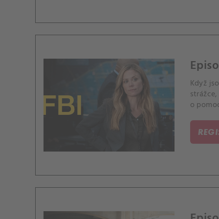
Episo
Když js
strážce
o pomoc
REG
Episo