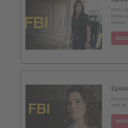
Poté, co
Ramos (n
operací
REG
Episo
Po neús
zpět do
REG