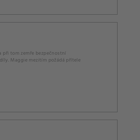
a při tom zemře bezpečnostní
íly. Maggie mezitím požádá přítele