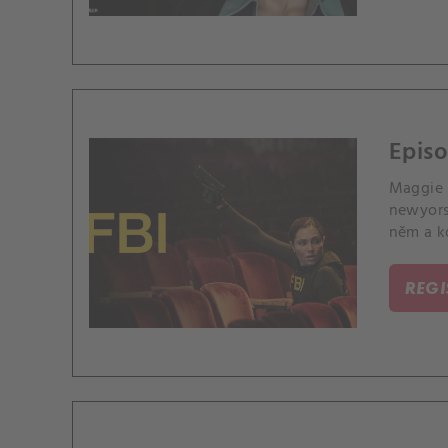
Episo
Maggie s
newyors
něm a k
REG