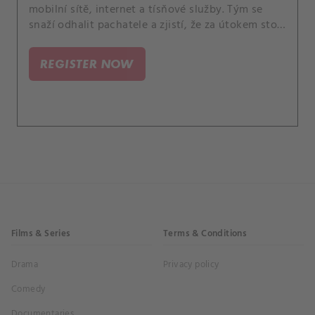
mobilní sítě, internet a tísňové služby. Tým se
snaží odhalit pachatele a zjistí, že za útokem stojí
radikální akceleracionistické hnutí, které se
zaměřuje na resetování společnosti.
REGISTER NOW
Films & Series
Terms & Conditions
Drama
Privacy policy
Comedy
Documentaries