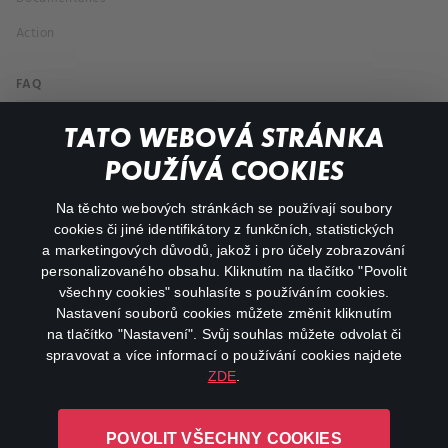
Action
FAQ
My profile
TATO WEBOVÁ STRÁNKA
Important links
POUŽÍVÁ COOKIES
Na těchto webových stránkách se používají soubory
facebook
instagram
cookies či jiné identifikátory z funkčních, statistických
a marketingových důvodů, jakož i pro účely zobrazování
personalizovaného obsahu. Kliknutím na tlačítko "Povolit
youtube
všechny cookies" souhlasíte s používáním cookies.
Nastavení souborů cookies můžete změnit kliknutím
na tlačítko "Nastavení". Svůj souhlas můžete odvolat či
spravovat a více informací o používání cookies najdete
ZDE
.
Canal+ Luxembourg S. à r.l. se sídlem Rue Albert Borschette 4,
L-1246 Luxembourg R.C.S.
POVOLIT VŠECHNY COOKIES