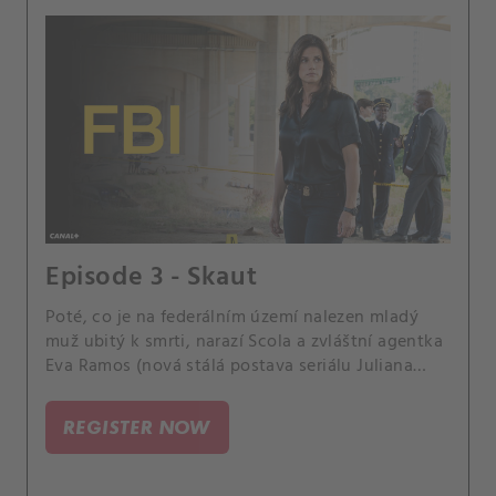
Episode 3 - Skaut
Poté, co je na federálním území nalezen mladý
muž ubitý k smrti, narazí Scola a zvláštní agentka
Eva Ramos (nová stálá postava seriálu Juliana
Aidén Martinez) na překážku, když se jejich případ
protne s operací DEA.
REGISTER NOW