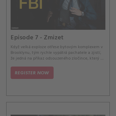
Episode 7 - Zmizet
Když velká exploze otřese bytovým komplexem v
Brooklynu, tým rychle vypátrá pachatele a zjistí,
že jedná na příkaz odsouzeného zločince, který si
právě odpykává trest.
REGISTER NOW