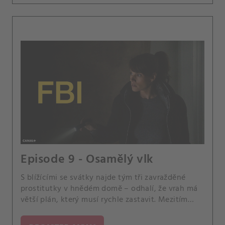
Episode 9 - Osamělý vlk
S blížícími se svátky najde tým tři zavražděné
prostitutky v hnědém domě – odhalí, že vrah má
větší plán, který musí rychle zastavit. Mezitím
Jubal dostane znepokojivý telefonát od svého
syna Tylera.