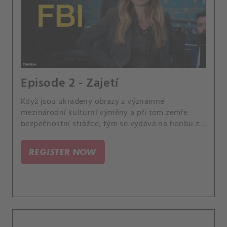
Episode 2 - Zajetí
Když jsou ukradeny obrazy z významné
mezinárodní kulturní výměny a při tom zemře
bezpečnostní strážce, tým se vydává na honbu za
nezapomenutelnými uměleckými díly. Maggie
mezitím požádá přítele o pomoc s profilováním
REGISTER NOW
podezřelých.