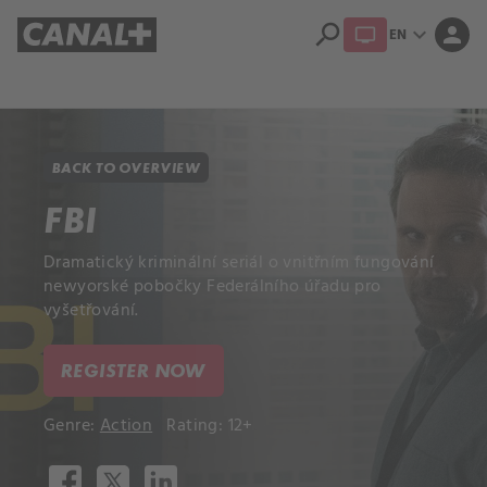
search
expand_more
person
EN
Library
Apple TV+
BACK TO OVERVIEW
FBI
Dramatický kriminální seriál o vnitřním fungování
newyorské pobočky Federálního úřadu pro
vyšetřování.
REGISTER NOW
Genre:
Action
Rating: 12+