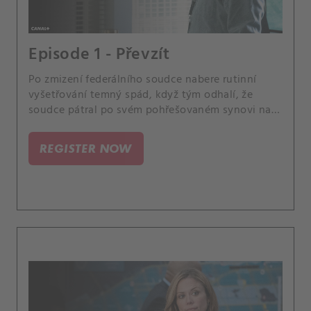
Episode 1 - Převzít
Po zmizení federálního soudce nabere rutinní
vyšetřování temný spád, když tým odhalí, že
soudce pátral po svém pohřešovaném synovi na
odlehlém ostrově na okraji města, kde se zhroutila
autorita.
REGISTER NOW