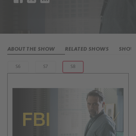
ABOUT THE SHOW
RELATED SHOWS
SHOW 
S6
S7
S8