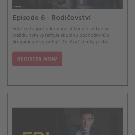
Episode 6 - Rodičovství
Když se loupež v komunitní klinice zvrtne ve
vraždu, tým vyšetřuje skupinu obchodníků s
drogami a brzy odhalí, že lékař kliniky je do
případu zapleten více, než se původně domnívali.
REGISTER NOW