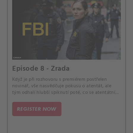
Episode 8 - Zrada
Když je při rozhovoru s premiérem postřelen
novinář, vše nasvědčuje pokusu o atentát, ale
tým odhalí hlubší spiknutí poté, co se atentátník
stane také terčem útoku. OA se snaží Gemmě
vysvětlit nebezpečí své práce.
REGISTER NOW