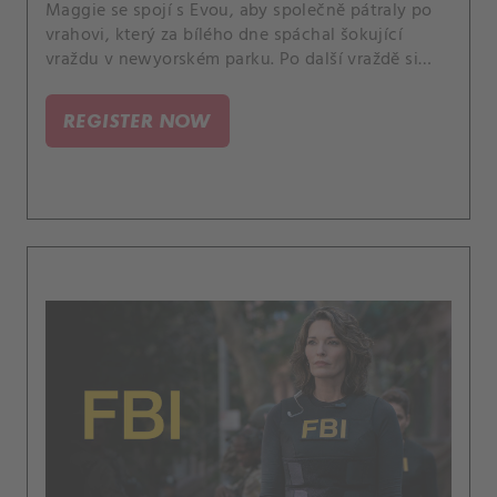
Maggie se spojí s Evou, aby společně pátraly po
vrahovi, který za bílého dne spáchal šokující
vraždu v newyorském parku. Po další vraždě si
uvědomí, že vrah má seznam obětí, a vyvstává
otázka: „Kdo je na něm a kdo bude další?“.
REGISTER NOW