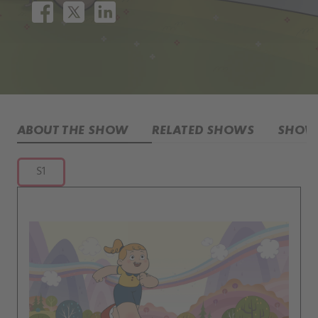
ABOUT THE SHOW
RELATED SHOWS
SHOW 
S1