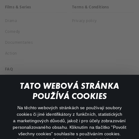
Films & Series
Terms & Conditions
Drama
Privacy policy
Comedy
Documentaries
Action
FAQ
My profile
TATO WEBOVÁ STRÁNKA
Important links
POUŽÍVÁ COOKIES
Na těchto webových stránkách se používají soubory
facebook
instagram
cookies či jiné identifikátory z funkčních, statistických
a marketingových důvodů, jakož i pro účely zobrazování
personalizovaného obsahu. Kliknutím na tlačítko "Povolit
youtube
všechny cookies" souhlasíte s používáním cookies.