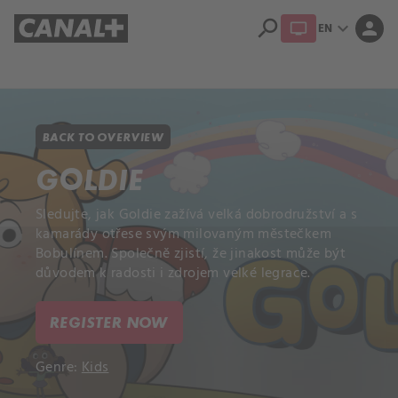
search
expand_more
person
EN
Library
Apple TV+
BACK TO OVERVIEW
GOLDIE
Sledujte, jak Goldie zažívá velká dobrodružství a s
kamarády otřese svým milovaným městečkem
Bobulínem. Společně zjistí, že jinakost může být
důvodem k radosti i zdrojem velké legrace.
REGISTER NOW
Genre:
Kids