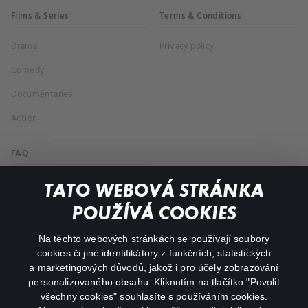
Films & Series
Terms & Conditions
Drama
Privacy policy
Comedy
Documentaries
Action
FAQ
My profile
TATO WEBOVÁ STRÁNKA
Important links
POUŽÍVÁ COOKIES
Na těchto webových stránkách se používají soubory
facebook
instagram
cookies či jiné identifikátory z funkčních, statistických
a marketingových důvodů, jakož i pro účely zobrazování
personalizovaného obsahu. Kliknutím na tlačítko "Povolit
youtube
všechny cookies" souhlasíte s používáním cookies.