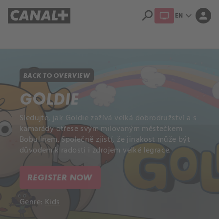
search
expand_more
person
EN
Library
Apple TV+
BACK TO OVERVIEW
GOLDIE
Sledujte, jak Goldie zažívá velká dobrodružství a s
kamarády otřese svým milovaným městečkem
Bobulínem. Společně zjistí, že jinakost může být
důvodem k radosti i zdrojem velké legrace.
REGISTER NOW
Genre:
Kids