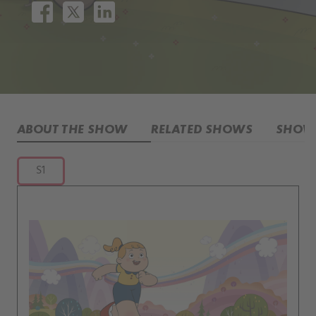
ABOUT THE SHOW
RELATED SHOWS
SHOW 
S1