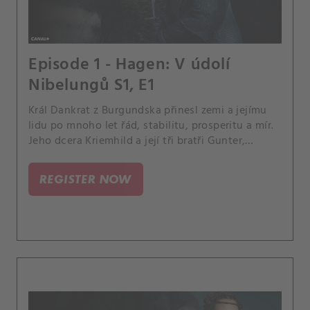
Episode 1 - Hagen: V údolí
Nibelungů S1, E1
Král Dankrat z Burgundska přinesl zemi a jejímu
lidu po mnoho let řád, stabilitu, prosperitu a mír.
Jeho dcera Kriemhild a její tři bratři Gunter,
Gernot a Giselher vyrůstali společně s mladým
chlapcem, kterého zachránil z padlého království,
REGISTER NOW
Hagenem z Tronje.