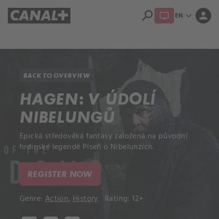
search
expand_more
person
EN
Library
Apple TV+
BACK TO OVERVIEW
HAGEN: V ÚDOLÍ
NIBELUNGŮ
Epická středověká fantasy založená na původní
hrdinské legendě Píseň o Nibelunzích.
REGISTER NOW
Genre:
Action
,
History
Rating: 12+