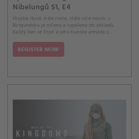
Nibelungů S1, E4
Hrozba Hunů stále roste, stále více vesnic v
Burgundsku je ničeno a vypáleno do základů.
Každý den se Etzel a jeho hunská armáda z
východu přibližují k Wormsu, zatímco lidé se
zoufale drží naděje, že je zachrání drakobijec
REGISTER NOW
Siegfried.