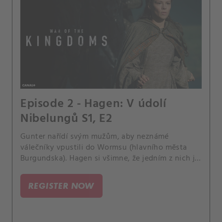
Episode 2 - Hagen: V údolí
Nibelungů S1, E2
Gunter nařídí svým mužům, aby neznámé
válečníky vpustili do Wormsu (hlavního města
Burgundska). Hagen si všimne, že jedním z nich je
temný elf Alberich.
REGISTER NOW