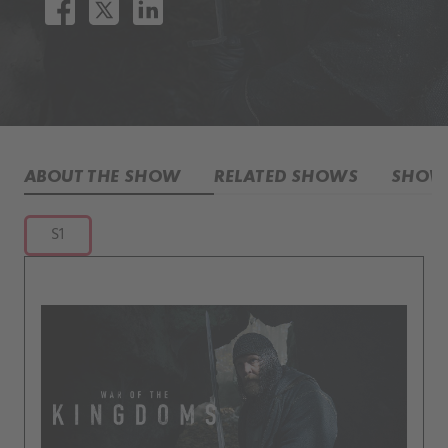
ABOUT THE SHOW
RELATED SHOWS
SHOW 
S1