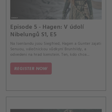
Episode 5 - Hagen: V údolí
Nibelungů S1, E5
Na Isenlandu jsou Siegfried, Hagen a Gunter zajati
Senuou, válečnickou vůdkyní Brunhildy, a
odvedeni na hrad Isenstein. Ten, kdo chce
Brunhildu za manželku, musí ji nejprve porazit v
souboji.
REGISTER NOW