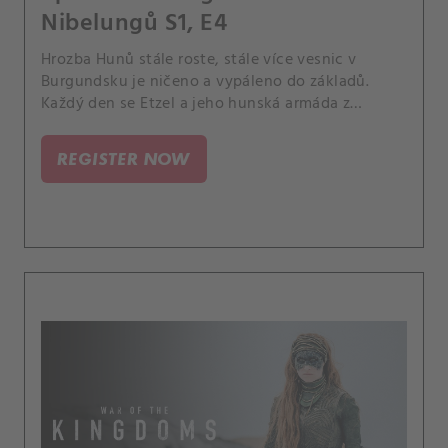
Nibelungů S1, E4
Hrozba Hunů stále roste, stále více vesnic v
Burgundsku je ničeno a vypáleno do základů.
Každý den se Etzel a jeho hunská armáda z
východu přibližují k Wormsu, zatímco lidé se
zoufale drží naděje, že je zachrání drakobijec
REGISTER NOW
Siegfried.