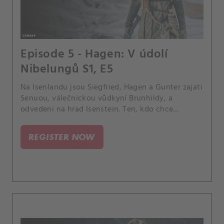
Episode 5 - Hagen: V údolí
Nibelungů S1, E5
Na Isenlandu jsou Siegfried, Hagen a Gunter zajati
Senuou, válečnickou vůdkyní Brunhildy, a
odvedeni na hrad Isenstein. Ten, kdo chce
Brunhildu za manželku, musí ji nejprve porazit v
souboji.
REGISTER NOW