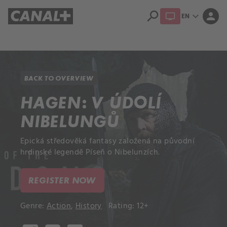
search
expand_more
person
EN
Library
Apple TV+
BACK TO OVERVIEW
HAGEN: V ÚDOLÍ
NIBELUNGŮ
Epická středověká fantasy založená na původní
hrdinské legendě Píseň o Nibelunzích.
REGISTER NOW
Genre:
Action
,
History
Rating: 12+