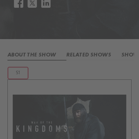
ABOUT THE SHOW
RELATED SHOWS
SHOW 
S1