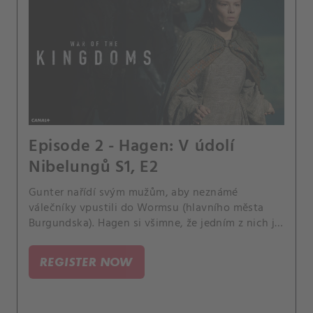
Episode 2 - Hagen: V údolí
Nibelungů S1, E2
Gunter nařídí svým mužům, aby neznámé
válečníky vpustili do Wormsu (hlavního města
Burgundska). Hagen si všimne, že jedním z nich je
temný elf Alberich.
REGISTER NOW