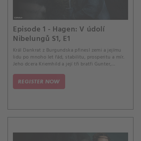
Episode 1 - Hagen: V údolí
Nibelungů S1, E1
Král Dankrat z Burgundska přinesl zemi a jejímu
lidu po mnoho let řád, stabilitu, prosperitu a mír.
Jeho dcera Kriemhild a její tři bratři Gunter,
Gernot a Giselher vyrůstali společně s mladým
chlapcem, kterého zachránil z padlého království,
REGISTER NOW
Hagenem z Tronje.