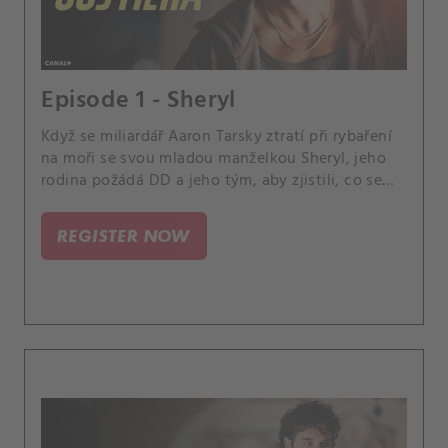
Episode 1 - Sheryl
Když se miliardář Aaron Tarsky ztratí při rybaření
na moři se svou mladou manželkou Sheryl, jeho
rodina požádá DD a jeho tým, aby zjistili, co se
stalo. DD brzy pochopí, že pravda bývá málokdy
taková, jak se zdá – a vyřešení případu mu odhalí
REGISTER NOW
další střípek pravdy, kterou hledá.