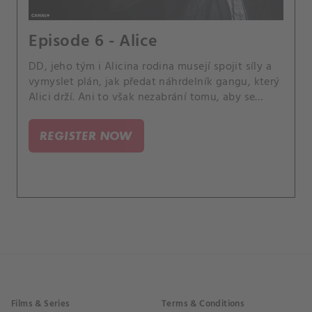
Episode 6 - Alice
DD, jeho tým i Alicina rodina musejí spojit síly a
vymyslet plán, jak předat náhrdelník gangu, který
Alici drží. Ani to však nezabrání tomu, aby se
aukce změnila v napínavou hru plnou nečekaných
zvratů.
REGISTER NOW
Films & Series
Terms & Conditions