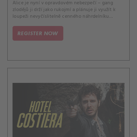
Alice je nyní v opravdovém nebezpečí – gang
zlodějů ji drží jako rukojmí a plánuje ji využít k
loupeži nevyčíslitelně cenného náhrdelníku
během aukce ve Ville Costiera. DD a jeho tým
manipulují Bruna, aby našel vilu, kde gang Alici
REGISTER NOW
vězní.