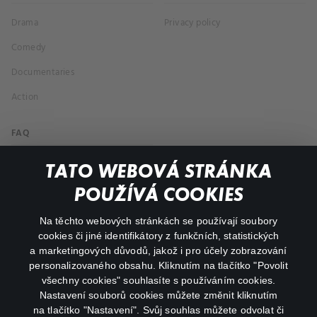
Drama
Privacy policy
Comedy
Documentaries
Action
FAQ
My profile
TATO WEBOVÁ STRÁNKA
Important links
POUŽÍVÁ COOKIES
Na těchto webových stránkách se používají soubory
facebook
instagram
cookies či jiné identifikátory z funkčních, statistických
a marketingových důvodů, jakož i pro účely zobrazování
personalizovaného obsahu. Kliknutím na tlačítko "Povolit
youtube
všechny cookies" souhlasíte s používáním cookies.
Nastavení souborů cookies můžete změnit kliknutím
na tlačítko "Nastavení". Svůj souhlas můžete odvolat či