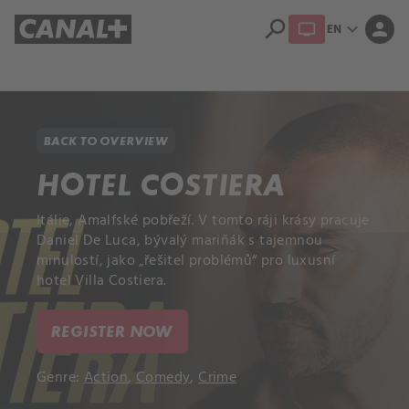
search
expand_more
person
EN
Library
Apple TV+
BACK TO OVERVIEW
HOTEL COSTIERA
Itálie, Amalfské pobřeží. V tomto ráji krásy pracuje
Daniel De Luca, bývalý mariňák s tajemnou
minulostí, jako „řešitel problémů“ pro luxusní
hotel Villa Costiera.
REGISTER NOW
Genre:
Action
,
Comedy
,
Crime