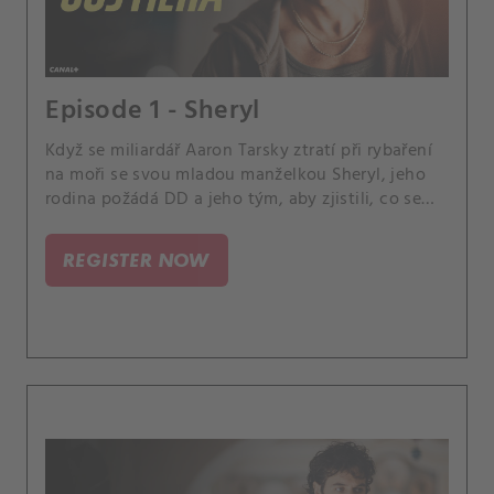
Episode 1 - Sheryl
Když se miliardář Aaron Tarsky ztratí při rybaření
na moři se svou mladou manželkou Sheryl, jeho
rodina požádá DD a jeho tým, aby zjistili, co se
stalo. DD brzy pochopí, že pravda bývá málokdy
taková, jak se zdá – a vyřešení případu mu odhalí
REGISTER NOW
další střípek pravdy, kterou hledá.