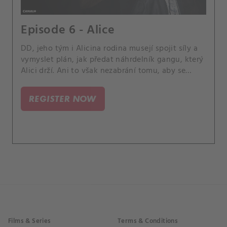
Episode 6 - Alice
DD, jeho tým i Alicina rodina musejí spojit síly a
vymyslet plán, jak předat náhrdelník gangu, který
Alici drží. Ani to však nezabrání tomu, aby se
aukce změnila v napínavou hru plnou nečekaných
zvratů.
REGISTER NOW
Films & Series
Terms & Conditions