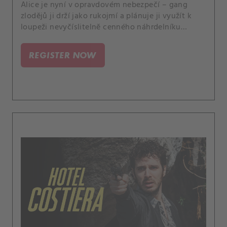
Alice je nyní v opravdovém nebezpečí – gang
zlodějů ji drží jako rukojmí a plánuje ji využít k
loupeži nevyčíslitelně cenného náhrdelníku
během aukce ve Ville Costiera. DD a jeho tým
manipulují Bruna, aby našel vilu, kde gang Alici
REGISTER NOW
vězní.