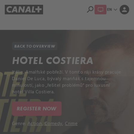
search
expand_more
person
EN
Library
Apple TV+
BACK TO OVERVIEW
HOTEL COSTIERA
Itálie, Amalfské pobřeží. V tomto ráji krásy pracuje
Daniel De Luca, bývalý mariňák s tajemnou
minulostí, jako „řešitel problémů“ pro luxusní
hotel Villa Costiera.
REGISTER NOW
Genre:
Action
,
Comedy
,
Crime