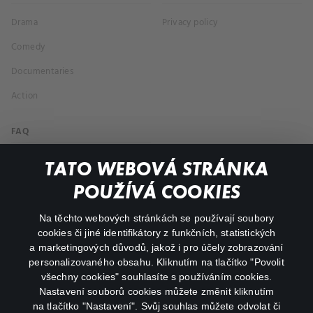
Drama
Privacy policy
Comedy
Documentaries
Action
FAQ
My profile
TATO WEBOVÁ STRÁNKA
Important links
POUŽÍVÁ COOKIES
Na těchto webových stránkách se používají soubory
facebook
instagram
cookies či jiné identifikátory z funkčních, statistických
a marketingových důvodů, jakož i pro účely zobrazování
personalizovaného obsahu. Kliknutím na tlačítko "Povolit
youtube
všechny cookies" souhlasíte s používáním cookies.
Nastavení souborů cookies můžete změnit kliknutím
na tlačítko "Nastavení". Svůj souhlas můžete odvolat či