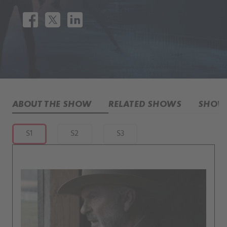
ABOUT THE SHOW
RELATED SHOWS
SHOW 
S1
S2
S3