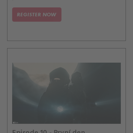
REGISTER NOW
Episode 10 - První den