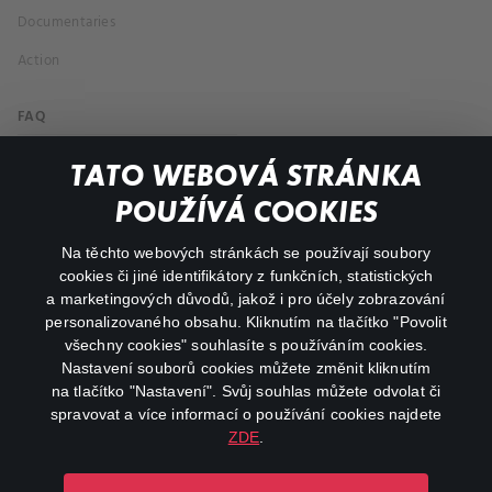
Documentaries
Action
FAQ
My profile
TATO WEBOVÁ STRÁNKA
Important links
POUŽÍVÁ COOKIES
Na těchto webových stránkách se používají soubory
facebook
instagram
cookies či jiné identifikátory z funkčních, statistických
a marketingových důvodů, jakož i pro účely zobrazování
personalizovaného obsahu. Kliknutím na tlačítko "Povolit
youtube
všechny cookies" souhlasíte s používáním cookies.
Nastavení souborů cookies můžete změnit kliknutím
na tlačítko "Nastavení". Svůj souhlas můžete odvolat či
spravovat a více informací o používání cookies najdete
ZDE
.
Canal+ Luxembourg S. à r.l. se sídlem Rue Albert Borschette 4,