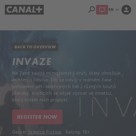
search
expand_more
person
EN
Library
Apple TV+
BACK TO OVERVIEW
INVAZE
Na Zemi zavítá mimozemský druh, který ohrožuje
existenci lidstva. Děj se odvíjí v reálném čase
pohledem pěti obyčejných lidí z různých koutů
planety, snažících se nějak vyznat ve zmatku,
který kolem nich propukl.
REGISTER NOW
Genre:
Science Fiction
Rating: 18+