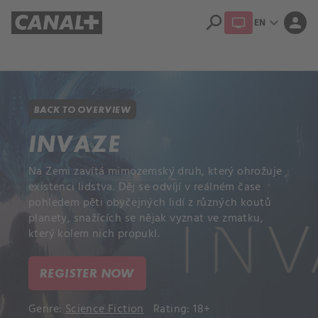
search
expand_more
person
EN
Library
Apple TV+
BACK TO OVERVIEW
INVAZE
Na Zemi zavítá mimozemský druh, který ohrožuje
existenci lidstva. Děj se odvíjí v reálném čase
pohledem pěti obyčejných lidí z různých koutů
planety, snažících se nějak vyznat ve zmatku,
který kolem nich propukl.
REGISTER NOW
Genre:
Science Fiction
Rating: 18+