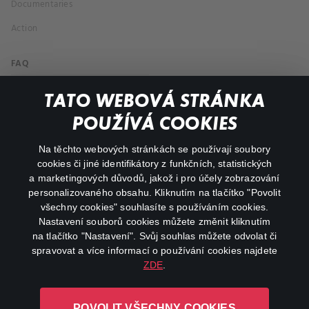
Documentaries
Action
FAQ
My profile
TATO WEBOVÁ STRÁNKA
Important links
POUŽÍVÁ COOKIES
Na těchto webových stránkách se používají soubory
facebook
instagram
cookies či jiné identifikátory z funkčních, statistických
a marketingových důvodů, jakož i pro účely zobrazování
personalizovaného obsahu. Kliknutím na tlačítko "Povolit
youtube
všechny cookies" souhlasíte s používáním cookies.
Nastavení souborů cookies můžete změnit kliknutím
na tlačítko "Nastavení". Svůj souhlas můžete odvolat či
spravovat a více informací o používání cookies najdete
ZDE
.
Canal+ Luxembourg S. à r.l. se sídlem Rue Albert Borschette 4,
POVOLIT VŠECHNY COOKIES