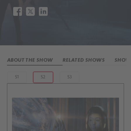
ABOUT THE SHOW
RELATED SHOWS
SHOW 
S1
S2
S3