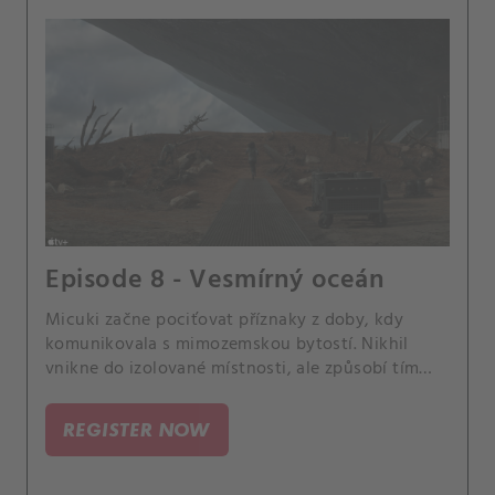
Episode 8 - Vesmírný oceán
Micuki začne pociťovat příznaky z doby, kdy
komunikovala s mimozemskou bytostí. Nikhil
vnikne do izolované místnosti, ale způsobí tím
zemětřesení po celé Zemi.
REGISTER NOW