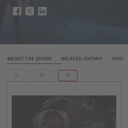
ABOUT THE SHOW
RELATED SHOWS
SHOW 
S1
S2
S3