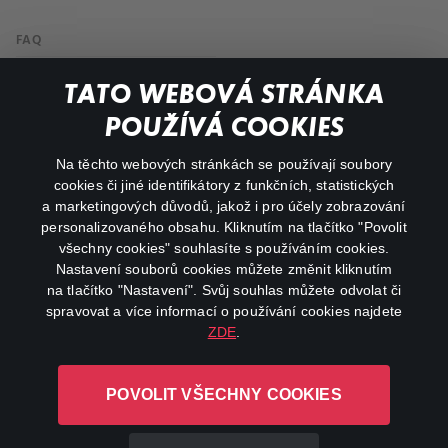
FAQ
My profile
TATO WEBOVÁ STRÁNKA
Important links
POUŽÍVÁ COOKIES
Na těchto webových stránkách se používají soubory
facebook
instagram
cookies či jiné identifikátory z funkčních, statistických
a marketingových důvodů, jakož i pro účely zobrazování
personalizovaného obsahu. Kliknutím na tlačítko "Povolit
youtube
všechny cookies" souhlasíte s používáním cookies.
Nastavení souborů cookies můžete změnit kliknutím
na tlačítko "Nastavení". Svůj souhlas můžete odvolat či
spravovat a více informací o používání cookies najdete
ZDE
.
Canal+ Luxembourg S. à r.l. se sídlem Rue Albert Borschette 4,
L-1246 Luxembourg R.C.S.
POVOLIT VŠECHNY COOKIES
Luxembourg: B 87.905
All rights reserved