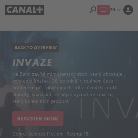
search
expand_more
person
EN
Library
Apple TV+
BACK TO OVERVIEW
INVAZE
Na Zemi zavítá mimozemský druh, který ohrožuje
existenci lidstva. Děj se odvíjí v reálném čase
pohledem pěti obyčejných lidí z různých koutů
planety, snažících se nějak vyznat ve zmatku,
který kolem nich propukl.
REGISTER NOW
Genre:
Science Fiction
Rating: 18+