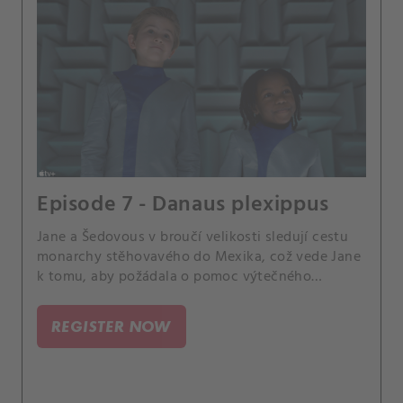
Episode 7 - Danaus plexippus
Jane a Šedovous v broučí velikosti sledují cestu
monarchy stěhovavého do Mexika, což vede Jane
k tomu, aby požádala o pomoc výtečného
zahradníka pana Patela.
REGISTER NOW