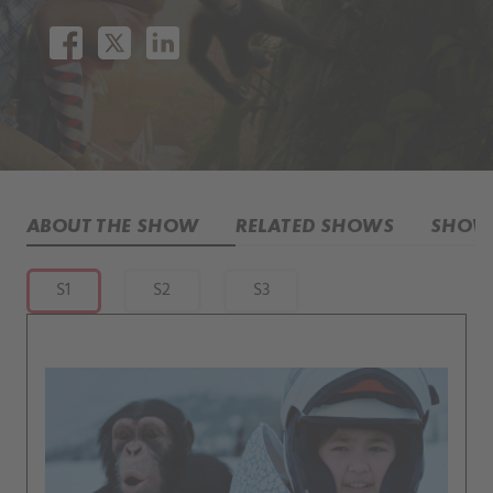
ABOUT THE SHOW
RELATED SHOWS
SHOW 
S1
S2
S3