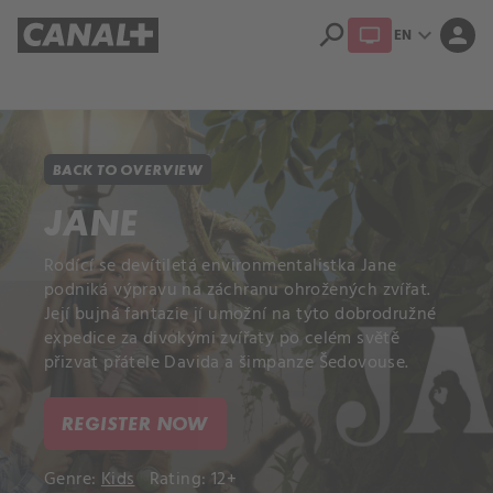
search
expand_more
person
EN
Library
Apple TV+
BACK TO OVERVIEW
JANE
Rodící se devítiletá environmentalistka Jane
podniká výpravu na záchranu ohrožených zvířat.
Její bujná fantazie jí umožní na tyto dobrodružné
expedice za divokými zvířaty po celém světě
přizvat přátele Davida a šimpanze Šedovouse.
REGISTER NOW
Genre:
Kids
Rating: 12+