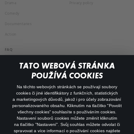
Drama
Privacy policy
Comedy
Documentaries
Action
FAQ
My profile
TATO WEBOVÁ STRÁNKA
Important links
POUŽÍVÁ COOKIES
Na těchto webových stránkách se používají soubory
facebook
instagram
cookies či jiné identifikátory z funkčních, statistických
a marketingových důvodů, jakož i pro účely zobrazování
personalizovaného obsahu. Kliknutím na tlačítko "Povolit
youtube
všechny cookies" souhlasíte s používáním cookies.
Nastavení souborů cookies můžete změnit kliknutím
na tlačítko "Nastavení". Svůj souhlas můžete odvolat či
spravovat a více informací o používání cookies najdete