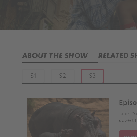
ABOUT THE SHOW
RELATED 
S1
S2
S3
Epis
Jane, Da
dovést 