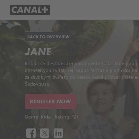
Library
Apple TV+
BACK TO OVERVIEW
JANE
Rodící se devítiletá environmentalistka Jane podn
ohrožených zvířat. Její bujná fantazie jí umožní n
za divokými zvířaty po celém světě přizvat přátel
Šedovouse.
REGISTER NOW
Genre:
Kids
Rating: 12+