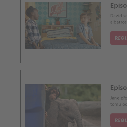
Episo
David se
albatros
REG
Episo
Jane pře
tomu odh
REG