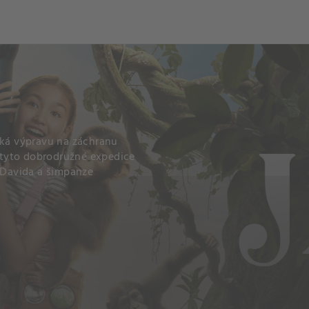
iká výpravu na záchranu
a tyto dobrodružné expedice
e Davida a šimpanze