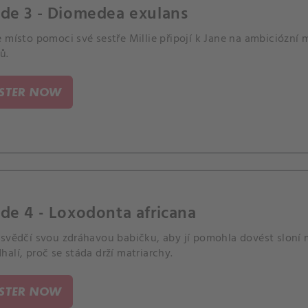
de 3 - Diomedea exulans
 místo pomoci své sestře Millie připojí k Jane na ambiciózní
ů.
ISTER NOW
de 4 - Loxodonta africana
svědčí svou zdráhavou babičku, aby jí pomohla dovést sloní m
alí, proč se stáda drží matriarchy.
ISTER NOW