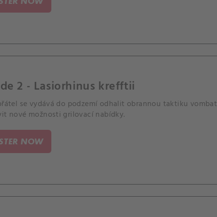
ISTER NOW
de 2 - Lasiorhinus krefftii
 přátel se vydává do podzemí odhalit obrannou taktiku vomba
it nové možnosti grilovací nabídky.
ISTER NOW