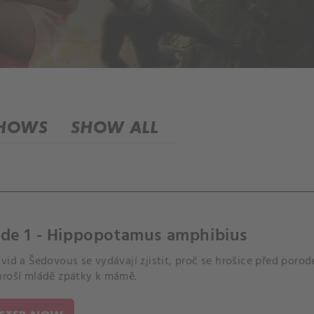
SHOWS
SHOW ALL
ode 1 - Hippopotamus amphibius
vid a Šedovous se vydávají zjistit, proč se hrošice před porod
hroší mládě zpátky k mámě.