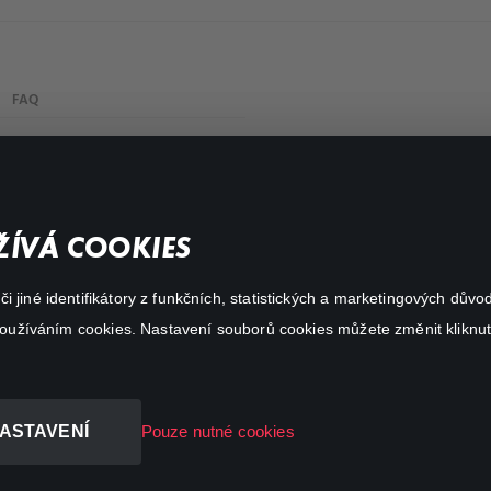
FAQ
My profile
Important links
ÍVÁ COOKIES
 jiné identifikátory z funkčních, statistických a marketingových dův
 používáním cookies. Nastavení souborů cookies můžete změnit kliknut
ASTAVENÍ
Pouze nutné cookies