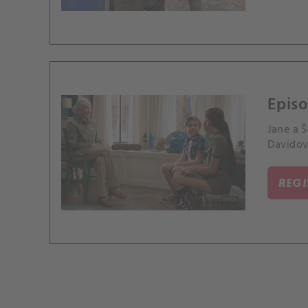
Episo
Jane a 
Davidovi
REG