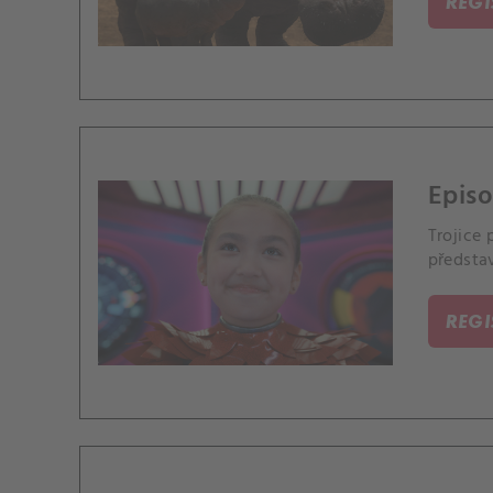
REG
Episo
Trojice
představ
REG