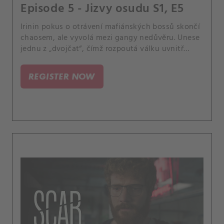
Episode 5 - Jizvy osudu S1, E5
Irinin pokus o otrávení mafiánských bossů skončí
chaosem, ale vyvolá mezi gangy nedůvěru. Unese
jednu z „dvojčat“, čímž rozpoutá válku uvnitř
mafie.
REGISTER NOW