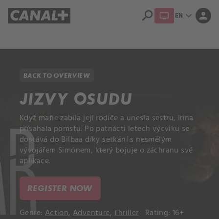
search
expand_more
person
EN
Library
Apple TV+
BACK TO OVERVIEW
JIZVY OSUDU
Když mafie zabila její rodiče a unesla sestru, Irina
přísahala pomstu. Po patnácti letech výcviku se
dostává do Bilbaa díky setkání s nesmělým
vývojářem Simónem, který bojuje o záchranu své
aplikace.
REGISTER NOW
Genre:
Action
,
Adventure
,
Thriller
Rating: 16+