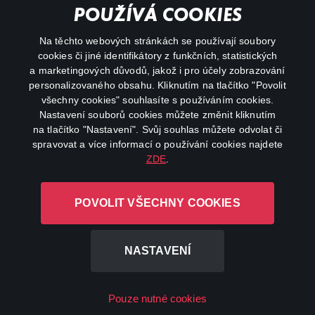
Important links
POUŽÍVÁ COOKIES
Na těchto webových stránkách se používají soubory
facebook
instagram
cookies či jiné identifikátory z funkčních, statistických
a marketingových důvodů, jakož i pro účely zobrazování
personalizovaného obsahu. Kliknutím na tlačítko "Povolit
youtube
všechny cookies" souhlasíte s používáním cookies.
Nastavení souborů cookies můžete změnit kliknutím
na tlačítko "Nastavení". Svůj souhlas můžete odvolat či
spravovat a více informací o používání cookies najdete
ZDE
.
Canal+ Luxembourg S. à r.l. se sídlem Rue Albert Borschette 4,
L-1246 Luxembourg R.C.S.
POVOLIT VŠECHNY COOKIES
Luxembourg: B 87.905
All rights reserved
NASTAVENÍ
©
2026
Pouze nutné cookies