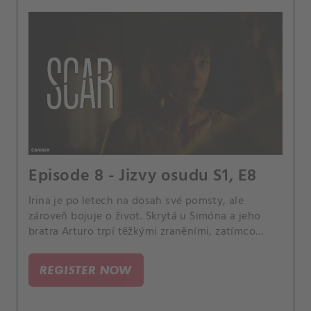
Episode 8 - Jizvy osudu S1, E8
Irina je po letech na dosah své pomsty, ale
zároveň bojuje o život. Skrytá u Simóna a jeho
bratra Arturo trpí těžkými zraněními, zatímco
Boris chystá poslední útok.
REGISTER NOW