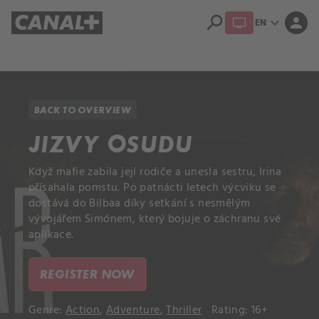
search
expand_more
person
EN
Library
Apple TV+
BACK TO OVERVIEW
JIZVY OSUDU
Když mafie zabila její rodiče a unesla sestru, Irina
přísahala pomstu. Po patnácti letech výcviku se
dostává do Bilbaa díky setkání s nesmělým
vývojářem Simónem, který bojuje o záchranu své
aplikace.
REGISTER NOW
Genre:
Action
,
Adventure
,
Thriller
Rating: 16+