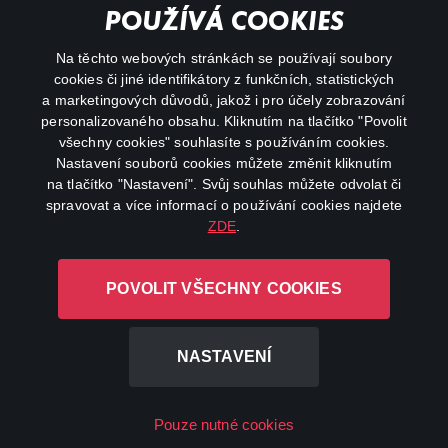
Important links
POUŽÍVÁ COOKIES
Na těchto webových stránkách se používají soubory
facebook
instagram
cookies či jiné identifikátory z funkčních, statistických
a marketingových důvodů, jakož i pro účely zobrazování
personalizovaného obsahu. Kliknutím na tlačítko "Povolit
youtube
všechny cookies" souhlasíte s používáním cookies.
Nastavení souborů cookies můžete změnit kliknutím
na tlačítko "Nastavení". Svůj souhlas můžete odvolat či
spravovat a více informací o používání cookies najdete
ZDE
.
Canal+ Luxembourg S. à r.l. se sídlem Rue Albert Borschette 4,
L-1246 Luxembourg R.C.S.
POVOLIT VŠECHNY COOKIES
Luxembourg: B 87.905
All rights reserved
NASTAVENÍ
©
2026
Pouze nutné cookies