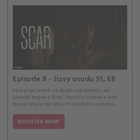
Episode 8 - Jizvy osudu S1, E8
Irina je po letech na dosah své pomsty, ale
zároveň bojuje o život. Skrytá u Simóna a jeho
bratra Arturo trpí těžkými zraněními, zatímco
Boris chystá poslední útok.
REGISTER NOW