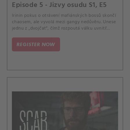
Episode 5 - Jizvy osudu S1, E5
Irinin pokus o otrávení mafiánských bossů skončí
chaosem, ale vyvolá mezi gangy nedůvěru. Unese
jednu z „dvojčat“, čímž rozpoutá válku uvnitř
mafie.
REGISTER NOW