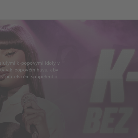
oslulými k-popovými idoly v
hity v k-popovém hávu, aby
i v přátelském soupeření o