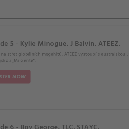
de 5 - Kylie Minogue. J Balvin. ATEEZ.
 na střet globálních megahitů. ATEEZ vystoupí s australskou 
jskou „Mi Gente“.
ISTER NOW
de 6 - Boy George. TLC. STAYC.