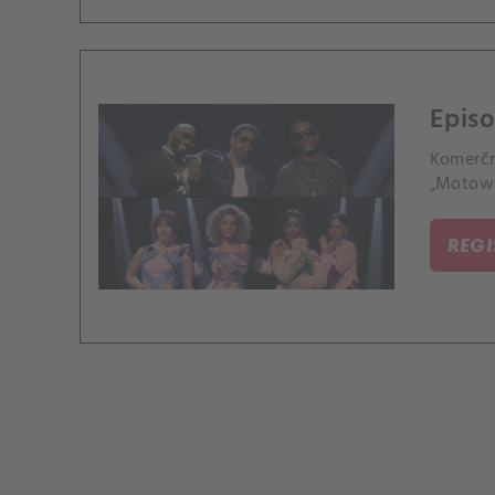
Epis
Komerčn
„Motown
REG