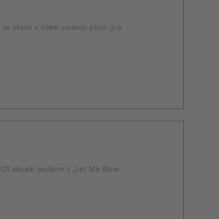
se utkali v lítém souboji písní „Ice
 JO1 obsadí podium s „Let Me Blow