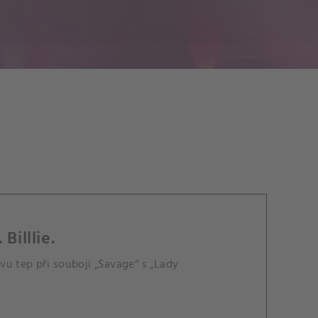
Billlie.
u tep při souboji „Savage“ s „Lady