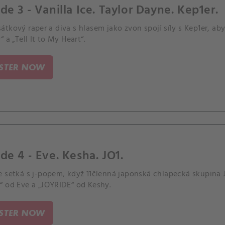
de 3 - Vanilla Ice. Taylor Dayne. Kep1er.
tkový raper a diva s hlasem jako zvon spojí síly s Kep1er, aby 
“ a „Tell It to My Heart“.
ISTER NOW
de 4 - Eve. Kesha. JO1.
e setká s j-popem, když 11členná japonská chlapecká skupina
“ od Eve a „JOYRIDE“ od Keshy.
ISTER NOW