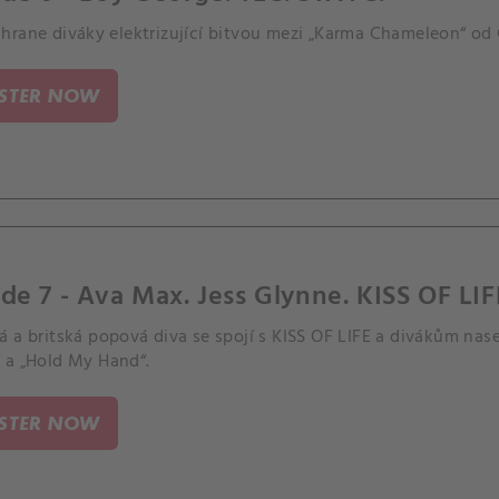
rane diváky elektrizující bitvou mezi „Karma Chameleon“ od C
ISTER NOW
de 7 - Ava Max. Jess Glynne. KISS OF LIF
 a britská popová diva se spojí s KISS OF LIFE a divákům naser
 a „Hold My Hand“.
ISTER NOW