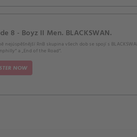
ode 8 - Boyz II Men. BLACKSWAN.
ě nejúspěšnější RnB skupina všech dob se spojí s BLACKSWAN
philly“ a „End of the Road“.
ISTER NOW