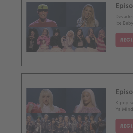
Episo
Devadesá
Ice Baby
REG
Episo
K-pop s
Ya Mind
REG