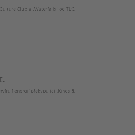
ulture Club a „Waterfalls“ od TLC.
E.
vírují energií překypující „Kings &