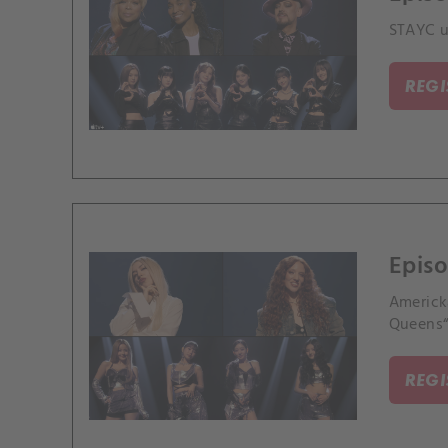
STAYC uh
REG
Episo
Americká
Queens“
REG