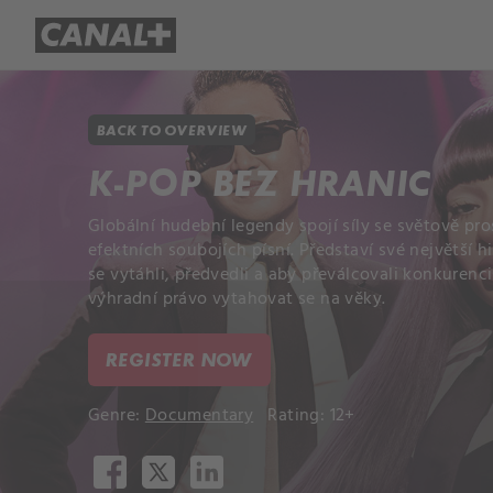
Library
Apple TV+
BACK TO OVERVIEW
K-POP BEZ HRANIC
Globální hudební legendy spojí síly se světově pr
efektních soubojích písní. Představí své největší 
se vytáhli, předvedli a aby převálcovali konkurenc
výhradní právo vytahovat se na věky.
REGISTER NOW
Genre:
Documentary
Rating: 12+