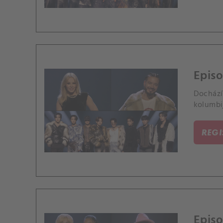
Episo
Dochází
kolumbi
REG
Episo