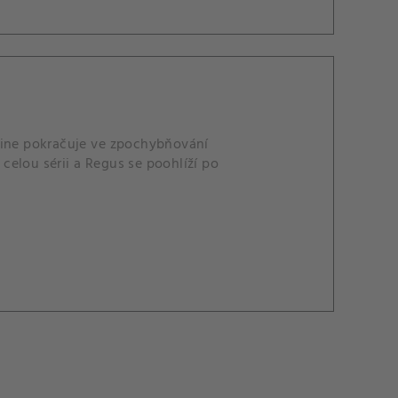
aine pokračuje ve zpochybňování
elou sérii a Regus se poohlíží po