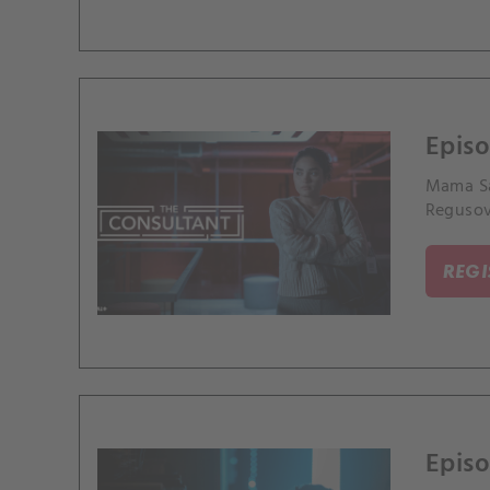
Epis
Mama Sa
Regusov
REG
Episo