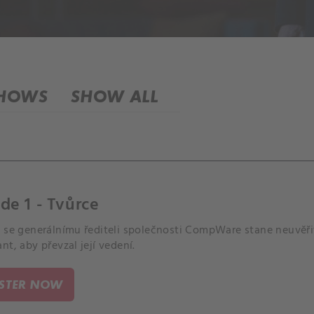
SHOWS
SHOW ALL
de 1 - Tvůrce
o se generálnímu řediteli společnosti CompWare stane neuvěři
nt, aby převzal její vedení.
ISTER NOW