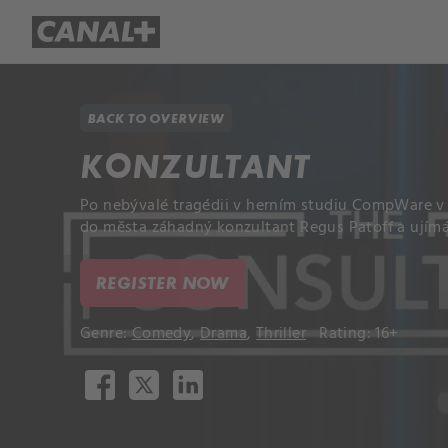
Library
Apple TV+
BACK TO OVERVIEW
KONZULTANT
Po nebývalé tragédii v herním studiu CompWare v 
do města záhadný konzultant Regus Patoff a ujímá
REGISTER NOW
Genre:
Comedy
,
Drama
,
Thriller
Rating: 16+