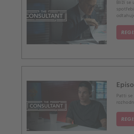
Blíží s
spotřebi
odtahuj
REG
Episo
Patti se
rozhodn
REG