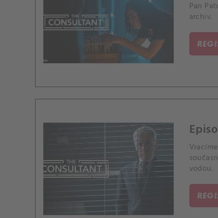
Pan Pato
archiv.
REG
Episo
Vracíme
současno
vodou.
REG