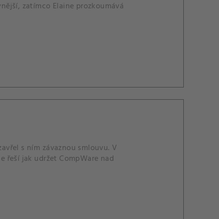
ivnější, zatímco Elaine prozkoumává
zavřel s ním závaznou smlouvu. V
ine řeší jak udržet CompWare nad