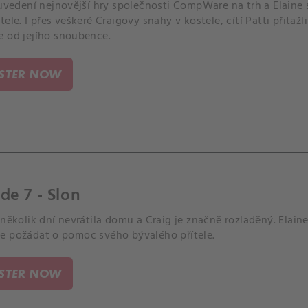
e uvedení nejnovější hry společnosti CompWare na trh a Elain
tele. I přes veškeré Craigovy snahy v kostele, cítí Patti přitažl
e od jejího snoubence.
ISTER NOW
de 7 - Slon
 několik dní nevrátila domu a Craig je značně rozladěný. Elaine
e požádat o pomoc svého bývalého přítele.
ISTER NOW