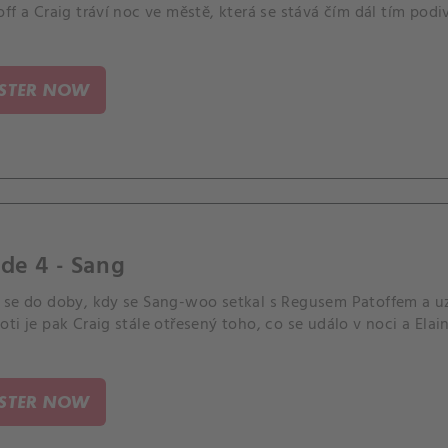
ff a Craig tráví noc ve městě, která se stává čím dál tím pod
ISTER NOW
de 4 - Sang
 se do doby, kdy se Sang-woo setkal s Regusem Patoffem a u
ti je pak Craig stále otřesený toho, co se událo v noci a Ela
ISTER NOW