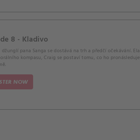
de 8 - Kladivo
 džunglí pana Sanga se dostává na trh a předčí očekávání. El
orálního kompasu, Craig se postaví tomu, co ho pronásleduje c
mě.
ISTER NOW