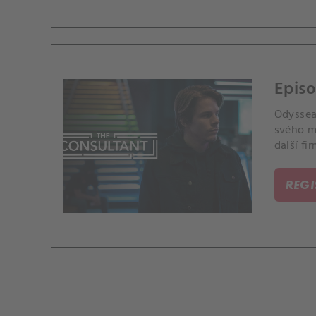
Episo
Odyssea
svého m
další fir
REG