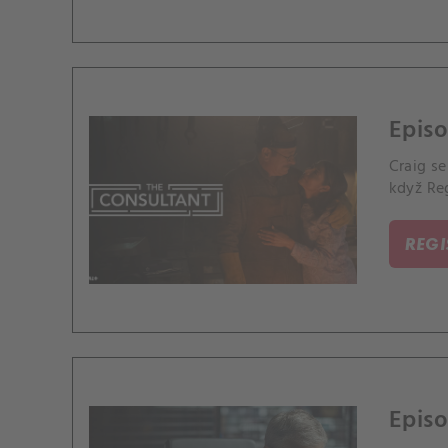
Epis
Craig se
když Re
REG
Episo