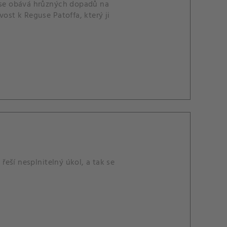
e se obává hrůzných dopadů na
ivost k Reguse Patoffa, který ji
 řeší nesplnitelný úkol, a tak se