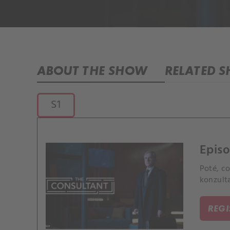
ABOUT THE SHOW
RELATED 
S1
Episo
Poté, c
konzulta
REG