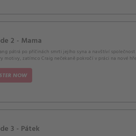
ode 2 - Mama
ng pátrá po příčinách smrti jejího syna a navštíví společno
y motivy, zatímco Craig nečekaně pokročí v práci na nové hře
ISTER NOW
de 3 - Pátek