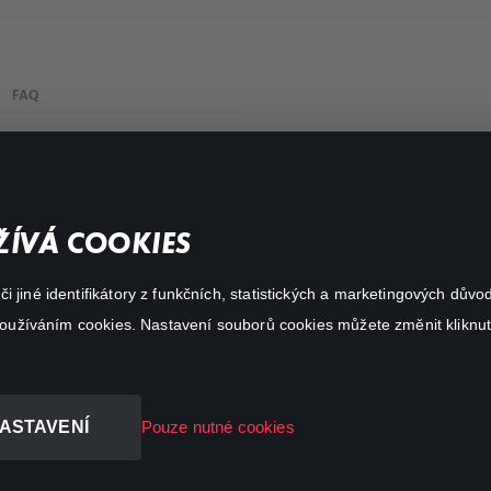
FAQ
My profile
Important links
ÍVÁ COOKIES
 jiné identifikátory z funkčních, statistických a marketingových dův
 používáním cookies. Nastavení souborů cookies můžete změnit kliknut
ASTAVENÍ
Pouze nutné cookies