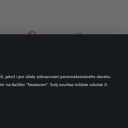
facebook
instagram
youtube
odů, jakož i pro účely zobrazování personalizovaného obsahu.
ím na tlačítko "Nastavení". Svůj souhlas můžete odvolat či
Canal+ Luxembourg S. à r.l. se sídlem Rue Albert Borschette 4,
L-1246 Luxembourg R.C.S.
Luxembourg: B 87.905
All rights reserved
©
2026