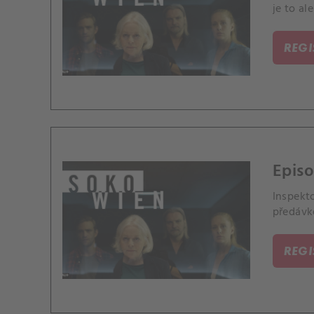
je to al
REG
Episo
Inspekto
předávko
REG