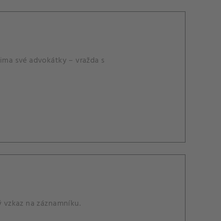
čima své advokátky – vražda s
lý vzkaz na záznamníku.