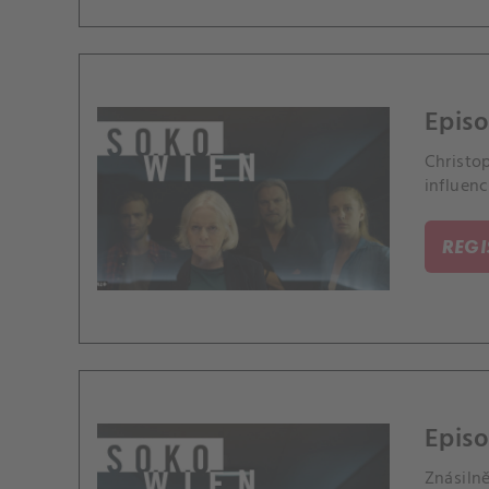
Episo
Christo
influenc
REG
Episo
Znásiln