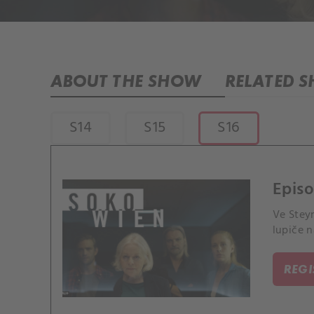
ABOUT THE SHOW
RELATED 
S14
S15
S16
Episo
Ve Stey
lupiče n
REG