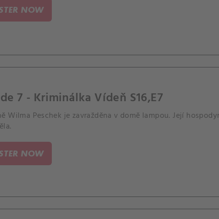
ISTER NOW
de 7 - Kriminálka Vídeň S16,E7
ě Wilma Peschek je zavražděna v domě lampou. Její hospodyn
ěla.
ISTER NOW