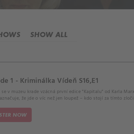
SHOWS
SHOW ALL
de 1 - Kriminálka Vídeň S16,E1
r se v muzeu krade vzácná první edice "Kapitalu" od Karla Ma
aznačuje, že jde o víc než jen loupež – kdo stojí za tímto zloč
ISTER NOW