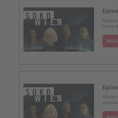
Episo
Rodina j
lidi na 
REG
Episo
Mladá In
uprchlík
REG