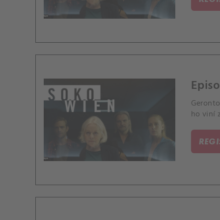
Episo
Geronto
ho viní 
REG