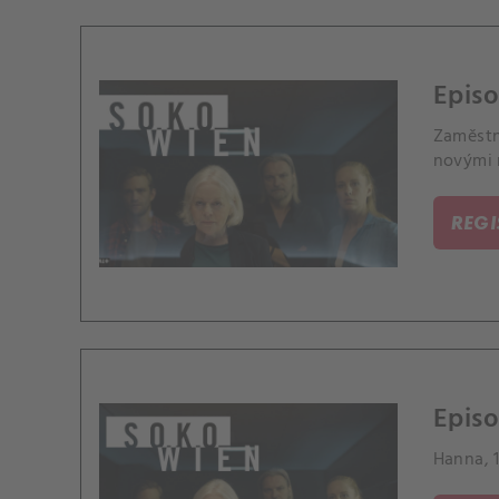
Episo
Zaměstna
novými 
REG
Episo
Hanna, 1