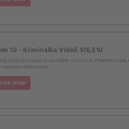
de 10 - Kriminálka Vídeň S16,E10
log Guido Grünwald je zavražděn ve své vile. Podezření padá 
z kybernetického útoku.
ISTER NOW