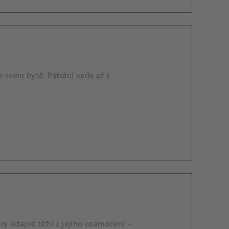
 svém bytě. Pátrání vede až k
ý údajně těžil z jejího osamocení –