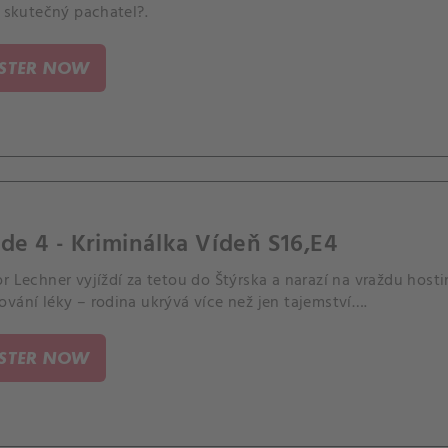
e skutečný pachatel?.
ISTER NOW
de 4 - Kriminálka Vídeň S16,E4
r Lechner vyjíždí za tetou do Štýrska a narazí na vraždu hos
vání léky – rodina ukrývá více než jen tajemství….
ISTER NOW