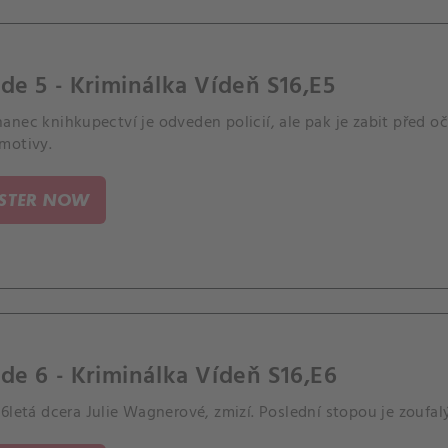
de 5 - Kriminálka Vídeň S16,E5
nec knihkupectví je odveden policií, ale pak je zabit před o
motivy.
ISTER NOW
de 6 - Kriminálka Vídeň S16,E6
6letá dcera Julie Wagnerové, zmizí. Poslední stopou je zoufa