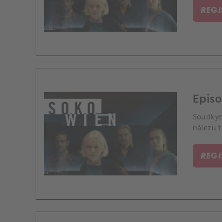
REG
Episo
Soudkyn
nálezu t
REG