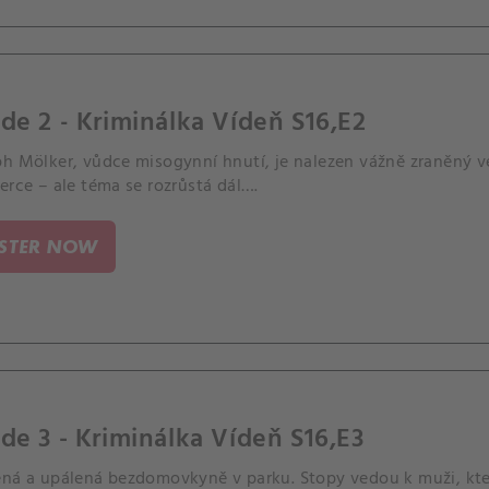
de 2 - Kriminálka Vídeň S16,E2
ph Mölker, vůdce misogynní hnutí, je nalezen vážně zraněný ve
erce – ale téma se rozrůstá dál….
ISTER NOW
de 3 - Kriminálka Vídeň S16,E3
ěná a upálená bezdomovkyně v parku. Stopy vedou k muži, kter