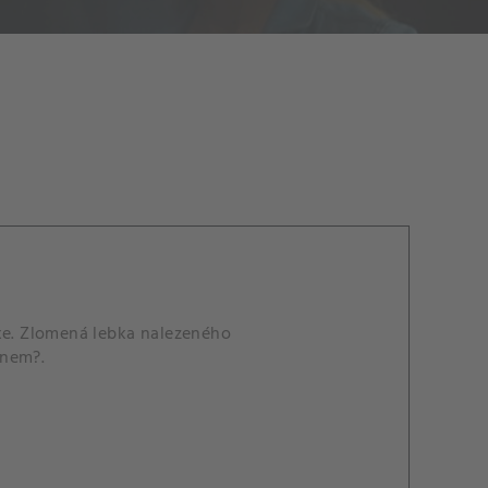
rxe. Zlomená lebka nalezeného
inem?.