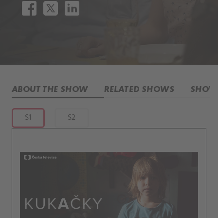
ABOUT THE SHOW
RELATED SHOWS
SHOW 
S1
S2