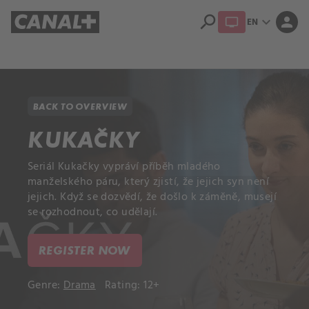
search
expand_more
person
EN
Library
Apple TV+
BACK TO OVERVIEW
KUKAČKY
Seriál Kukačky vypráví příběh mladého
manželského páru, který zjistí, že jejich syn není
jejich. Když se dozvědí, že došlo k záměně, musejí
se rozhodnout, co udělají.
REGISTER NOW
Genre:
Drama
Rating: 12+