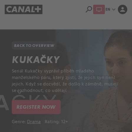
search
expand_more
person
EN
Library
Apple TV+
BACK TO OVERVIEW
KUKAČKY
Seriál Kukačky vypráví příběh mladého
manželského páru, který zjistí, že jejich syn není
jejich. Když se dozvědí, že došlo k záměně, musejí
se rozhodnout, co udělají.
REGISTER NOW
Genre:
Drama
Rating: 12+