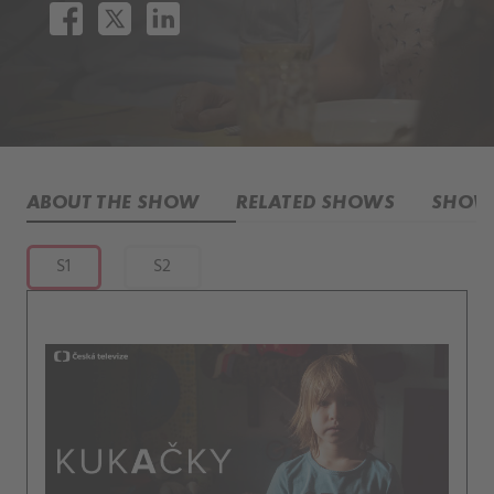
ABOUT THE SHOW
RELATED SHOWS
SHOW 
S1
S2