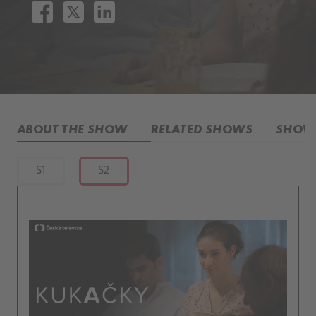
ABOUT THE SHOW
RELATED SHOWS
SHOW 
S1
S2