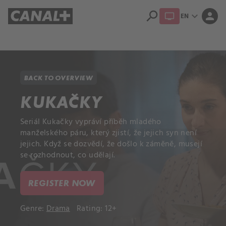
search
expand_more
person
EN
Library
Apple TV+
BACK TO OVERVIEW
KUKAČKY
Seriál Kukačky vypráví příběh mladého
manželského páru, který zjistí, že jejich syn není
jejich. Když se dozvědí, že došlo k záměně, musejí
se rozhodnout, co udělají.
REGISTER NOW
Genre:
Drama
Rating: 12+