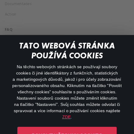
Documentaries
Action
FAQ
My profile
TATO WEBOVÁ STRÁNKA
Important links
POUŽÍVÁ COOKIES
Na těchto webových stránkách se používají soubory
facebook
instagram
cookies či jiné identifikátory z funkčních, statistických
a marketingových důvodů, jakož i pro účely zobrazování
personalizovaného obsahu. Kliknutím na tlačítko "Povolit
youtube
všechny cookies" souhlasíte s používáním cookies.
Nastavení souborů cookies můžete změnit kliknutím
na tlačítko "Nastavení". Svůj souhlas můžete odvolat či
spravovat a více informací o používání cookies najdete
ZDE
.
Canal+ Luxembourg S. à r.l. se sídlem Rue Albert Borschette 4,