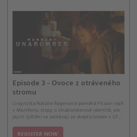
Episode 3 - Ovoce z otráveného
stromu
Lingvistka Natalie Rogersová pomáhá Fitzovi najít
v Manifestu stopy o Unabomberově identitě, ale
jejich zjištění se setkávají se skepticismem v UTF.
V roce 1997 Ted tvrdí, že může znehodnotit
všechny důkazy proti němu.
REGISTER NOW