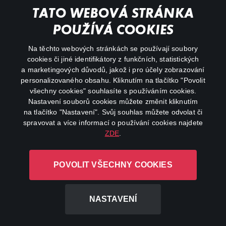
My profile
TATO WEBOVÁ STRÁNKA
Important links
POUŽÍVÁ COOKIES
Na těchto webových stránkách se používají soubory
facebook
instagram
cookies či jiné identifikátory z funkčních, statistických
a marketingových důvodů, jakož i pro účely zobrazování
personalizovaného obsahu. Kliknutím na tlačítko "Povolit
youtube
všechny cookies" souhlasíte s používáním cookies.
Nastavení souborů cookies můžete změnit kliknutím
na tlačítko "Nastavení". Svůj souhlas můžete odvolat či
spravovat a více informací o používání cookies najdete
ZDE
.
Canal+ Luxembourg S. à r.l. se sídlem Rue Albert Borschette 4,
L-1246 Luxembourg R.C.S.
POVOLIT VŠECHNY COOKIES
Luxembourg: B 87.905
All rights reserved
NASTAVENÍ
©
2026