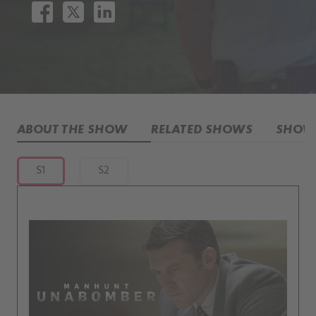
ABOUT THE SHOW
RELATED SHOWS
SHOW 
S1
S2