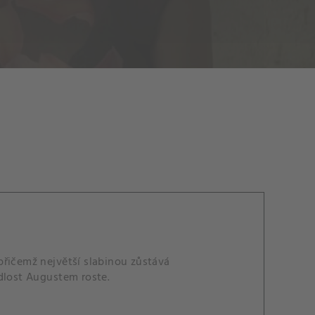
přičemž největší slabinou zůstává
dlost Augustem roste.