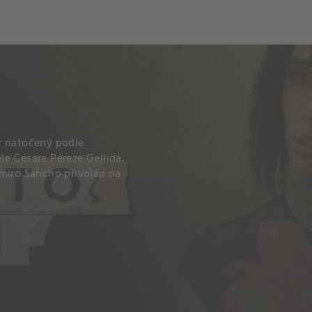
r natočený podle
e Césara Péreze Gellida.
amiro Sancho přivolán na