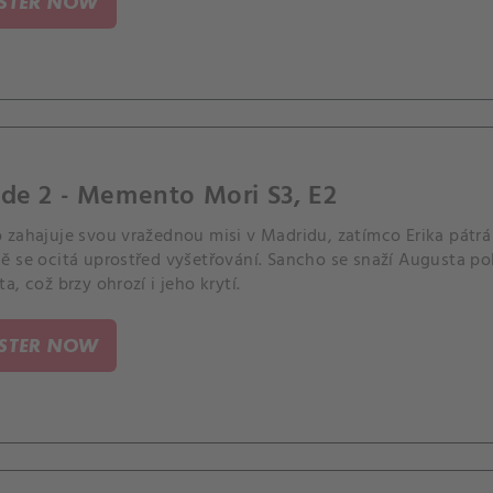
ISTER NOW
de 2 - Memento Mori S3, E2
 zahajuje svou vražednou misi v Madridu, zatímco Erika pátrá
 se ocitá uprostřed vyšetřování. Sancho se snaží Augusta pol
a, což brzy ohrozí i jeho krytí.
ISTER NOW