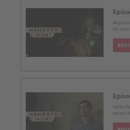
Episo
Augusto 
na vlast
REG
Episo
Léčka fu
obrací 
REG