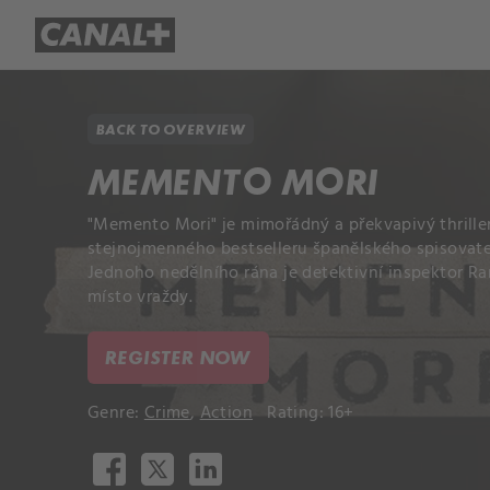
Library
Apple TV+
BACK TO OVERVIEW
MEMENTO MORI
"Memento Mori" je mimořádný a překvapivý thrille
stejnojmenného bestselleru španělského spisovatel
Jednoho nedělního rána je detektivní inspektor R
místo vraždy.
REGISTER NOW
Genre:
Crime
,
Action
Rating: 16+