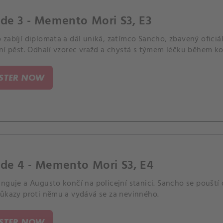
de 3 - Memento Mori S3, E3
zabíjí diplomata a dál uniká, zatímco Sancho, zbavený oficiá
ní pěst. Odhalí vzorec vražd a chystá s týmem léčku během kon
ISTER NOW
de 4 - Memento Mori S3, E4
nguje a Augusto končí na policejní stanici. Sancho se pouští
důkazy proti němu a vydává se za nevinného.
ISTER NOW