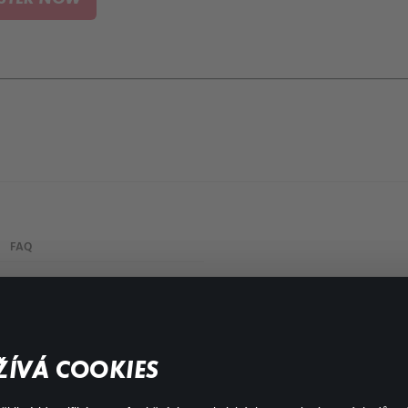
FAQ
My profile
Important links
ÍVÁ COOKIES