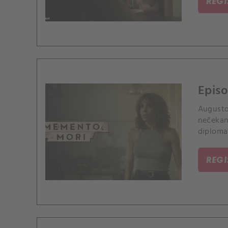
REG
Episo
Augusto
nečekaně
diplomat
REG