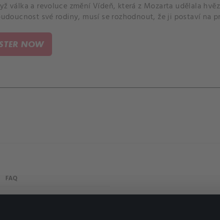
yž válka a revoluce změní Vídeň, která z Mozarta udělala hvě
 budoucnost své rodiny, musí se rozhodnout, že ji postaví na p
ISTER NOW
FAQ
My profile
Important links