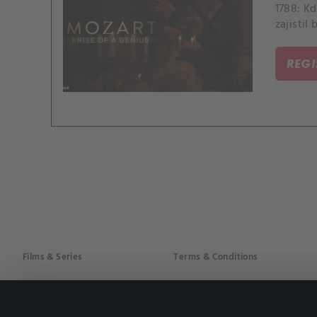
1788: Kd
zajistil
REG
Films & Series
Terms & Conditions
Drama
Privacy policy
Comedy