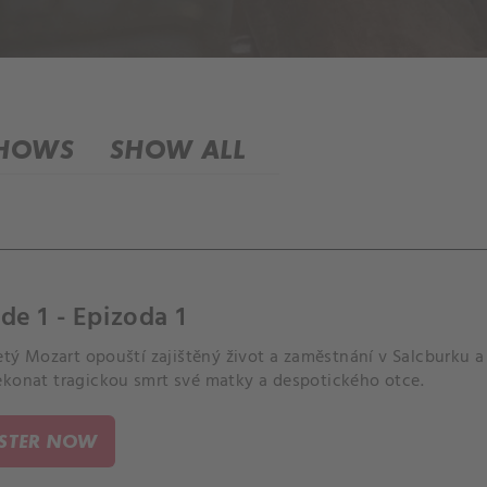
SHOWS
SHOW ALL
de 1 - Epizoda 1
letý Mozart opouští zajištěný život a zaměstnání v Salcburku a
ekonat tragickou smrt své matky a despotického otce.
ISTER NOW