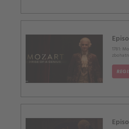
Episo
1781: Mo
zbohatne
REG
Episo