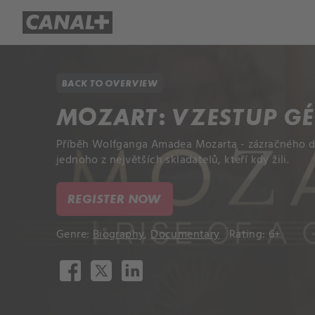
Library
Apple TV+
BACK TO OVERVIEW
MOZART: VZESTUP GÉ
Příběh Wolfganga Amadea Mozarta - zázračného dí
jednoho z největších skladatelů, kteří kdy žili.
REGISTER NOW
Genre:
Biography
,
Documentary
Rating: 6+