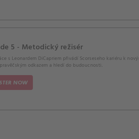
de 5 - Metodický režisér
áce s Leonardem DiCapriem přivádí Scorseseho kariéru k nový
pravěčským odkazem a hledí do budoucnosti.
ISTER NOW