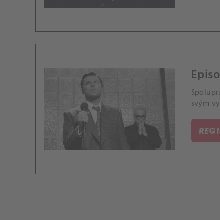
Episo
Spolupr
svým vy
REG