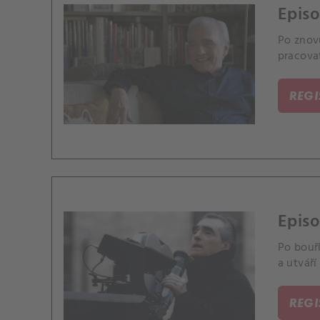
Episo
Po znov
pracova
REG
Episo
Po bouř
a utváří
REG