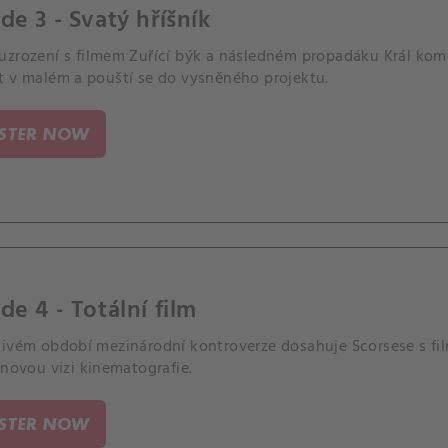
de 3 - Svatý hříšník
uzrození s filmem Zuřící býk a následném propadáku Král kom
t v malém a pouští se do vysněného projektu.
ISTER NOW
de 4 - Totální film
livém období mezinárodní kontroverze dosahuje Scorsese s f
 novou vizi kinematografie.
ISTER NOW