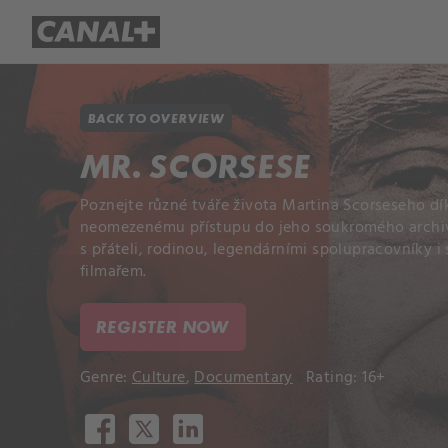
Library
Apple TV+
BACK TO OVERVIEW
MR. SCORSESE
Poznejte různé tváře života Martina Scorseseho dí
neomezenému přístupu do jeho soukromého archi
s přáteli, rodinou, legendárními spolupracovníky
filmařem.
REGISTER NOW
Genre:
Culture
,
Documentary
Rating: 16+