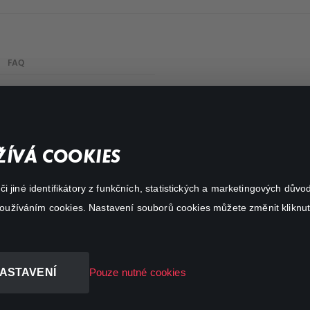
FAQ
My profile
Important links
ÍVÁ COOKIES
 jiné identifikátory z funkčních, statistických a marketingových dův
 používáním cookies. Nastavení souborů cookies můžete změnit kliknut
ASTAVENÍ
Pouze nutné cookies