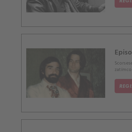
REG
Episo
Scorsese
zatímco
REG