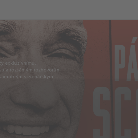
ky exkluzivnímu,
vu a rozsáhlým rozhovorům
 i samotným vizionářským