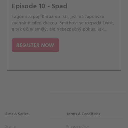
Episode 10 - Spad
Tagomi zapojí Kidoa do lsti, jež má Japonsko
zachránit před zkázou. Smithovi se rozpadá život,
a tak učiní smělý, ale nebezpečný pokus, jak
znovu získat moc.
REGISTER NOW
Films & Series
Terms & Conditions
Drama
Privacy policy