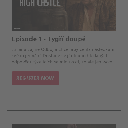
Episode 1 - Tygří doupě
Julianu zajme Odboj a chce, aby čelila následkům
svého jednání. Dostane se jí dlouho hledaných
odpovědí týkajících se minulosti, to ale jen vyvolá
další otázky ohledně budoucnosti - a ohrožena
není jen ta její.
REGISTER NOW