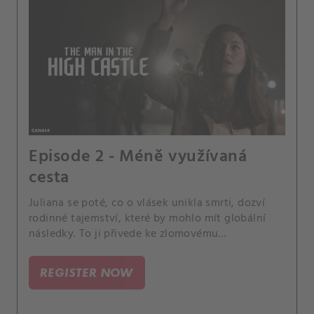
Episode 2 - Méně využívaná
cesta
Juliana se poté, co o vlásek unikla smrti, dozví
rodinné tajemství, které by mohlo mít globální
následky. To ji přivede ke zlomovému
rozhodnutí… Kido, Tagomi i Frank nebezpečně
riskují, zatímco Joe, který už je v New Yorku, se
REGISTER NOW
vrací k normálnímu životu.