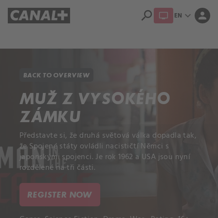
search
expand_more
person
EN
Library
Apple TV+
BACK TO OVERVIEW
MUŽ Z VYSOKÉHO
ZÁMKU
Představte si, že druhá světová válka dopadla tak,
že Spojené státy ovládli nacističtí Němci s
japonskými spojenci. Je rok 1962 a USA jsou nyní
rozdělené na tři části.
REGISTER NOW