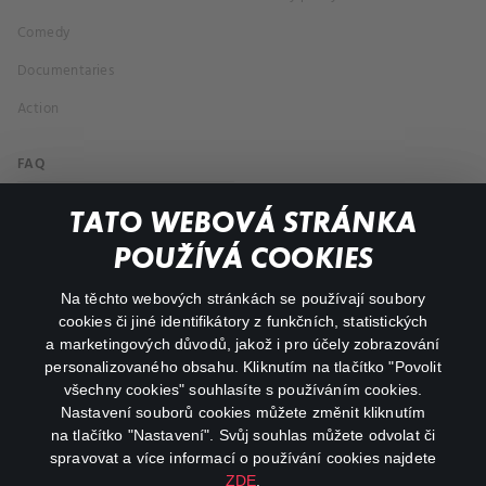
Comedy
Documentaries
Action
FAQ
My profile
TATO WEBOVÁ STRÁNKA
Important links
POUŽÍVÁ COOKIES
Na těchto webových stránkách se používají soubory
facebook
instagram
cookies či jiné identifikátory z funkčních, statistických
a marketingových důvodů, jakož i pro účely zobrazování
personalizovaného obsahu. Kliknutím na tlačítko "Povolit
youtube
všechny cookies" souhlasíte s používáním cookies.
Nastavení souborů cookies můžete změnit kliknutím
na tlačítko "Nastavení". Svůj souhlas můžete odvolat či
spravovat a více informací o používání cookies najdete
ZDE
.