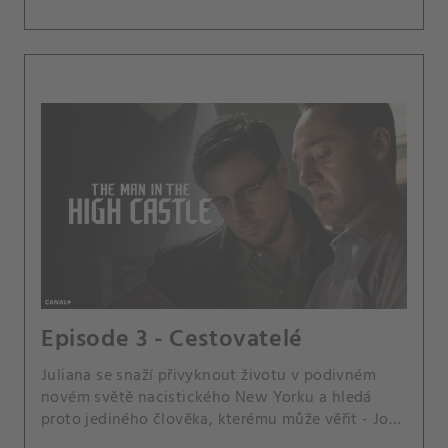
Episode 3 - Cestovatelé
Juliana se snaží přivyknout životu v podivném
novém světě nacistického New Yorku a hledá
proto jediného člověka, kterému může věřit - Joea
Blakea. Frank, kterého Julianin odchod roztrpčil,