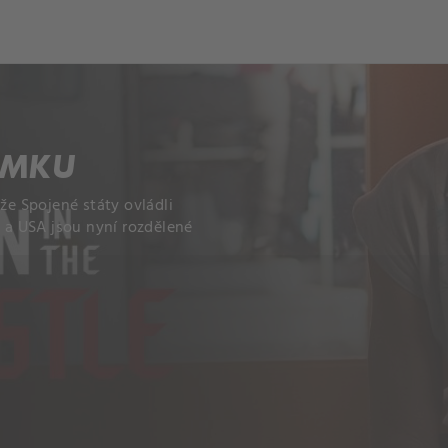
ÁMKU
že Spojené státy ovládli
2 a USA jsou nyní rozdělené