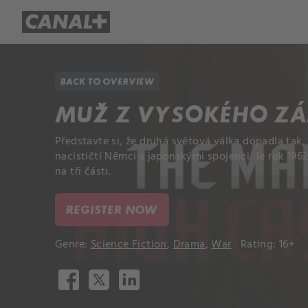
Library
Apple TV+
BACK TO OVERVIEW
MUŽ Z VYSOKÉHO Z
Představte si, že druhá světová válka dopadla tak, 
nacističtí Němci s japonskými spojenci. Je rok 196
na tři části.
REGISTER NOW
Genre:
Science Fiction
,
Drama
,
War
Rating: 16+