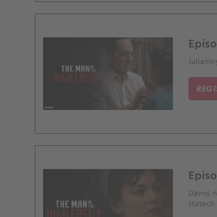
Episo
Juliani
REG
Episo
Dávný ne
státech