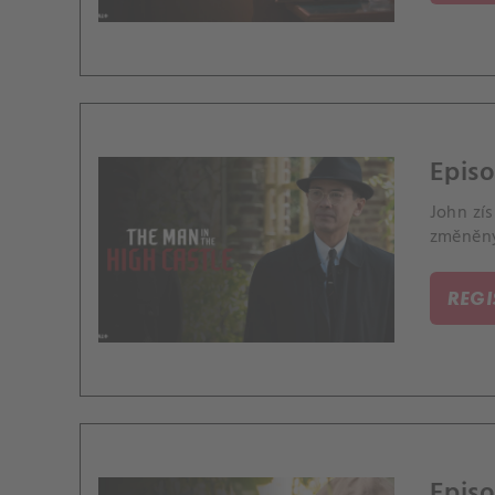
Episo
John zí
změněným
REG
Episo