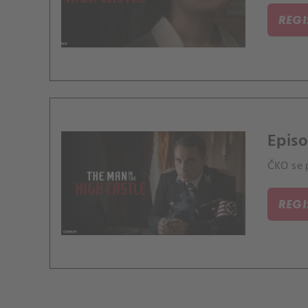
REG
Epis
ČKO se p
REG