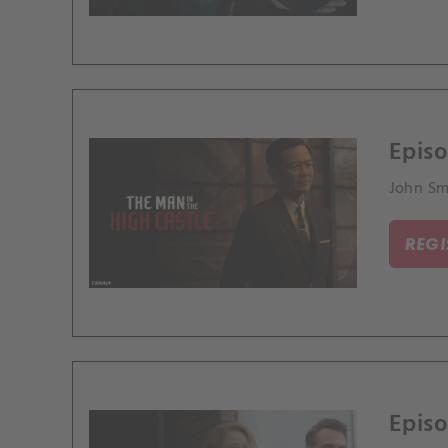
Episo
John Smi
REG
Episo