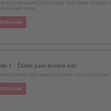
th zjistí, že na cestě, jíž se nevydal, může člověk zabloudit. J
novy skryté vzkazy.
ISTER NOW
de 7 - Žádní páni kromě nás
ikne rozsáhlé útoky napříč Pacifickými státy. Kido pochopí, ž
ISTER NOW