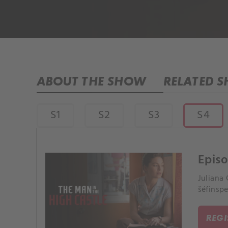
ABOUT THE SHOW
RELATED 
S1
S2
S3
S4
Episo
Juliana
šéfinsp
REG