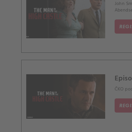
John Smi
Abendse
REG
Episo
ČKO podn
REG