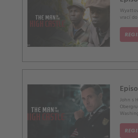
Wyattovi
vrací do
REG
Episo
John s 
Obergru
Washing
REG