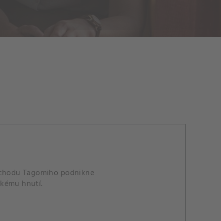
obchodu Tagomiho podnikne
ckému hnutí.