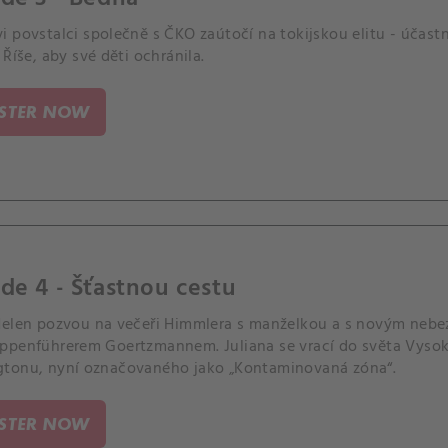
 povstalci společně s ČKO zaútočí na tokijskou elitu - účast
 Říše, aby své děti ochránila.
ISTER NOW
de 4 - Šťastnou cestu
Helen pozvou na večeři Himmlera s manželkou a s novým nebe
ppenführerem Goertzmannem. Juliana se vrací do světa Vysok
tonu, nyní označovaného jako „Kontaminovaná zóna“.
ISTER NOW