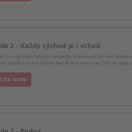
de 2 - Každý východ je i vchod
ská od svých důstojníků z projektu Nebenwelt klíčové inform
i poměry ve své rodině. Bell Malloryová a její ČKO se spojí 
ISTER NOW
de 3 - Bedna