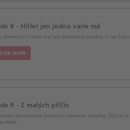
de 8 - Hitler jen jedno varle má
ny domněnky o Helen mají být podrobeny zkoušce. V San Franc
ISTER NOW
de 9 - Z malých příčin
přítel zpochybňuje Smithovu a Heleninu loajalitu. ČKO se ze v
 pořádek.