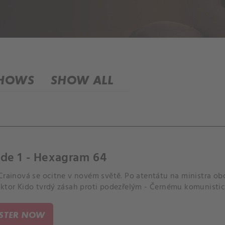
SHOWS
SHOW ALL
de 1 - Hexagram 64
 Crainová se ocitne v novém světě. Po atentátu na ministra 
ektor Kido tvrdý zásah proti podezřelým - Černému komunisti
ISTER NOW