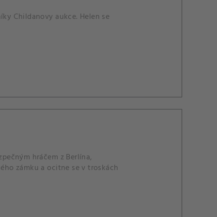
níky Childanovy aukce. Helen se
zpečným hráčem z Berlína,
ého zámku a ocitne se v troskách