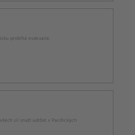
isku probíhá evakuace.
šech sil snaží udržet v Pacifických