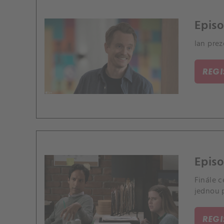
Episo
Ian pre
REG
Episo
Finále c
jednou p
REG