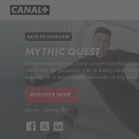
Library
Apple TV+
BACK TO OVERVIEW
MYTHIC QUEST
Seznamte se s týmem, který vytvořil největší mult
všech dob. Na pracovišti, kde se budují nové světy,
legendy, se ty nejtěžší boje nesvádějí ve hře, ale v 
REGISTER NOW
Genre:
Rating: 18+