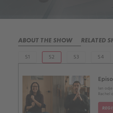
ABOUT THE SHOW
RELATED 
S1
S2
S3
S4
Episo
Ian odj
Rachel 
REG