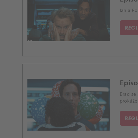
Ian a P
REG
Episo
Brad se 
prokáže 
REG