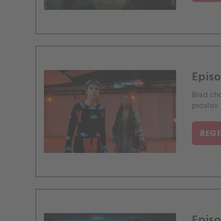
Episo
Brad ch
proslov 
REG
Epis