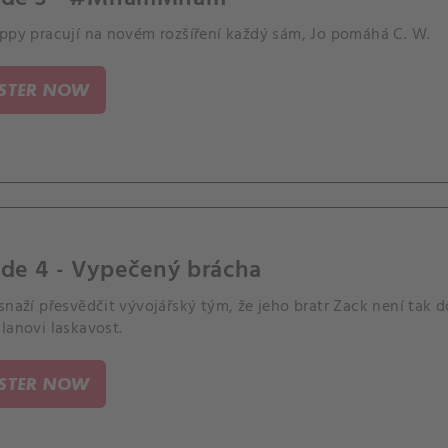
oppy pracují na novém rozšíření každý sám, Jo pomáhá C. W.
ISTER NOW
de 4 - Vypečený brácha
snaží přesvědčit vývojářský tým, že jeho bratr Zack není tak d
Ianovi laskavost.
ISTER NOW