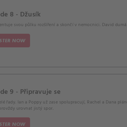
de 8 - Džusík
zentuje svou půlku rozšíření a skončí v nemocnici. David dum
ISTER NOW
de 9 - Připravuje se
elé řady. Ian a Poppy už zase spolupracují, Rachel a Dana plánu
rovždy urovnat jistý spor.
ISTER NOW