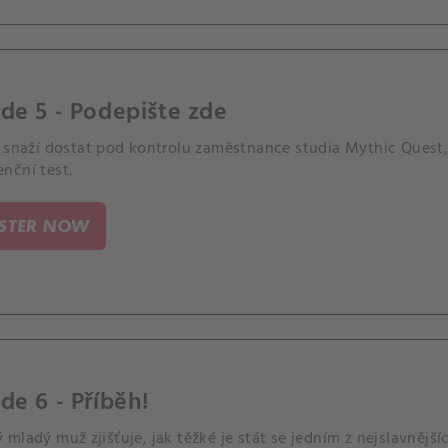
de 5 - Podepište zde
e snaží dostat pod kontrolu zaměstnance studia Mythic Quest,
nční test.
ISTER NOW
de 6 - Příběh!
mladý muž zjišťuje, jak těžké je stát se jedním z nejslavnějšíc