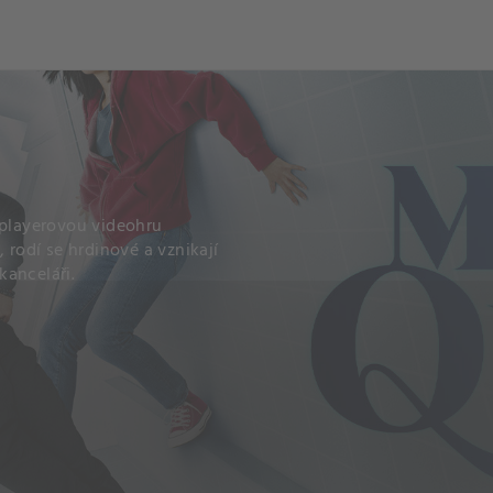
iplayerovou videohru
 rodí se hrdinové a vznikají
kanceláři.