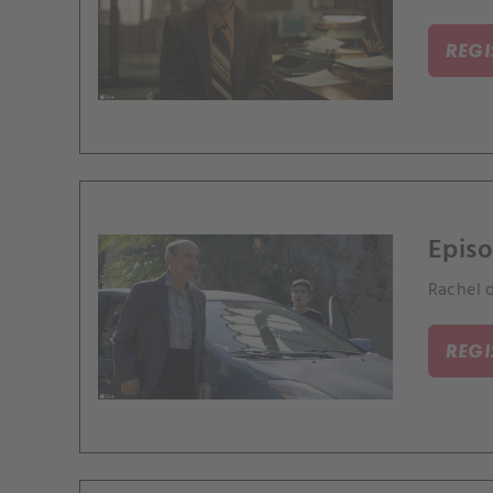
REG
Episo
Rachel 
REG