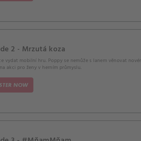
de 2 - Mrzutá koza
ce vydat mobilní hru. Poppy se nemůže s Ianem věnovat novém
na akci pro ženy v herním průmyslu.
ISTER NOW
ode 3 - #MňamMňam