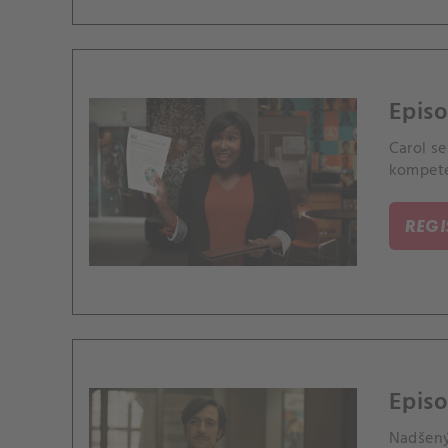
Episo
Carol s
kompete
REG
Episo
Nadšený 