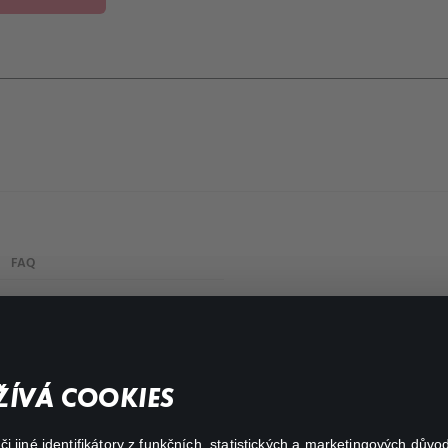
FAQ
My profile
Important links
ÍVÁ COOKIES
 jiné identifikátory z funkčních, statistických a marketingových dův