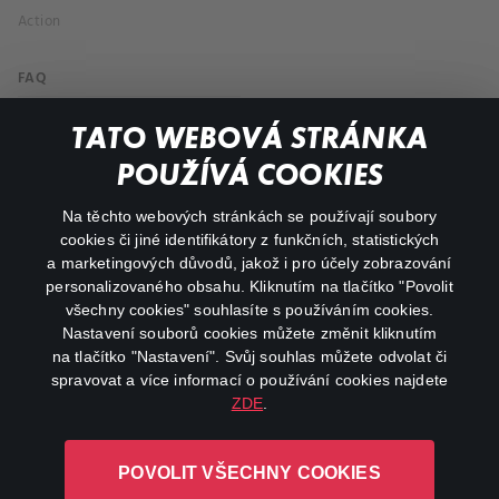
Action
FAQ
My profile
TATO WEBOVÁ STRÁNKA
Important links
POUŽÍVÁ COOKIES
Na těchto webových stránkách se používají soubory
facebook
instagram
cookies či jiné identifikátory z funkčních, statistických
a marketingových důvodů, jakož i pro účely zobrazování
personalizovaného obsahu. Kliknutím na tlačítko "Povolit
youtube
všechny cookies" souhlasíte s používáním cookies.
Nastavení souborů cookies můžete změnit kliknutím
na tlačítko "Nastavení". Svůj souhlas můžete odvolat či
spravovat a více informací o používání cookies najdete
ZDE
.
Canal+ Luxembourg S. à r.l. se sídlem Rue Albert Borschette 4,
L-1246 Luxembourg R.C.S.
POVOLIT VŠECHNY COOKIES
Luxembourg: B 87.905