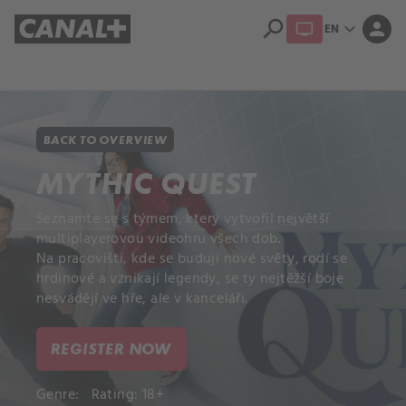
search
expand_more
person
EN
Library
Apple TV+
BACK TO OVERVIEW
MYTHIC QUEST
Seznamte se s týmem, který vytvořil největší
multiplayerovou videohru všech dob.
Na pracovišti, kde se budují nové světy, rodí se
hrdinové a vznikají legendy, se ty nejtěžší boje
nesvádějí ve hře, ale v kanceláři.
REGISTER NOW
Genre:
Rating: 18+