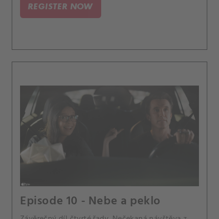
REGISTER NOW
Episode 10 - Nebe a peklo
Závěrečný díl čtvrté řady. Nečekaná návštěva z