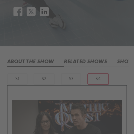
ABOUT THE SHOW
RELATED SHOWS
SHOW 
S1
S2
S3
S4