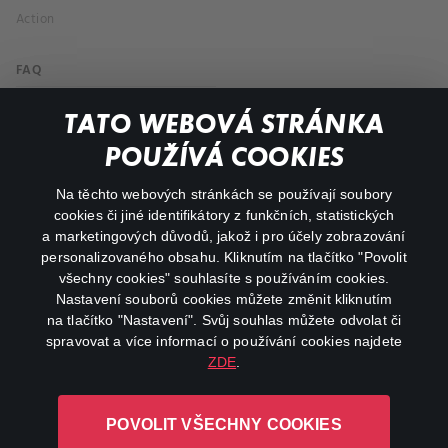
Action
FAQ
My profile
TATO WEBOVÁ STRÁNKA
Important links
POUŽÍVÁ COOKIES
Na těchto webových stránkách se používají soubory
facebook
instagram
cookies či jiné identifikátory z funkčních, statistických
a marketingových důvodů, jakož i pro účely zobrazování
personalizovaného obsahu. Kliknutím na tlačítko "Povolit
youtube
všechny cookies" souhlasíte s používáním cookies.
Nastavení souborů cookies můžete změnit kliknutím
na tlačítko "Nastavení". Svůj souhlas můžete odvolat či
spravovat a více informací o používání cookies najdete
ZDE
.
Canal+ Luxembourg S. à r.l. se sídlem Rue Albert Borschette 4,
L-1246 Luxembourg R.C.S.
POVOLIT VŠECHNY COOKIES
Luxembourg: B 87.905