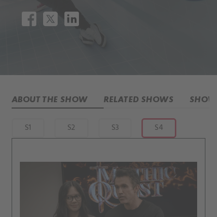
ABOUT THE SHOW
RELATED SHOWS
SHOW 
S1
S2
S3
S4