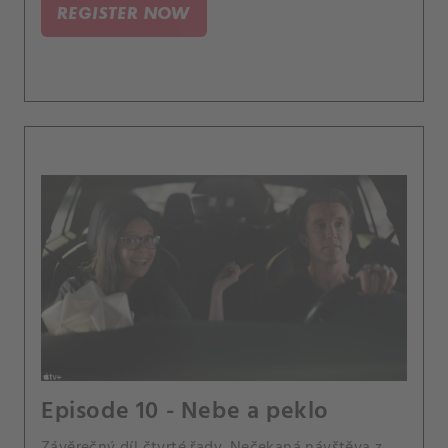
REGISTER NOW
Episode 10 - Nebe a peklo
Závěrečný díl čtvrté řady. Nečekaná návštěva z