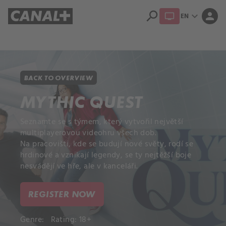
search
expand_more
person
EN
Library
Apple TV+
BACK TO OVERVIEW
MYTHIC QUEST
Seznamte se s týmem, který vytvořil největší
multiplayerovou videohru všech dob.
Na pracovišti, kde se budují nové světy, rodí se
hrdinové a vznikají legendy, se ty nejtěžší boje
nesvádějí ve hře, ale v kanceláři.
REGISTER NOW
Genre:
Rating: 18+