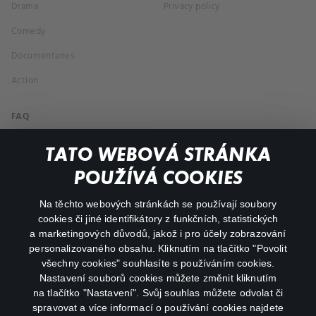
Drama
Privacy policy
Comedy
Documentaries
Action
FAQ
My profile
TATO WEBOVÁ STRÁNKA
Important links
POUŽÍVÁ COOKIES
Na těchto webových stránkách se používají soubory
facebook
instagram
cookies či jiné identifikátory z funkčních, statistických
a marketingových důvodů, jakož i pro účely zobrazování
personalizovaného obsahu. Kliknutím na tlačítko "Povolit
youtube
všechny cookies" souhlasíte s používáním cookies.
Nastavení souborů cookies můžete změnit kliknutím
na tlačítko "Nastavení". Svůj souhlas můžete odvolat či
spravovat a více informací o používání cookies najdete