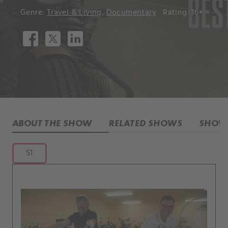
Genre:
Travel & Living
,
Documentary
Rating: 16+
ABOUT THE SHOW
RELATED SHOWS
SHOW 
S1