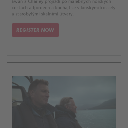
Ewan a Charley projíždí po malebných norských
cestách a fjordech a kochají se vikinskými kostely
a starobylými skalními útvary.
REGISTER NOW