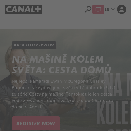
search
expand_more
person
EN
Library
Apple TV+
BACK TO OVERVIEW
NA MAŠINĚ KOLEM
SVĚTA: CESTA DOMŮ
Nejlepší kamarádi Ewan McGregor a Charley
Boorman se vydávají na své čtvrté dobrodružství
ze série Cesty na mašině. Tentokrát jejich cesta
vede z Ewanova domu ve Skotsku do Charleyho
domu v Anglii.
REGISTER NOW