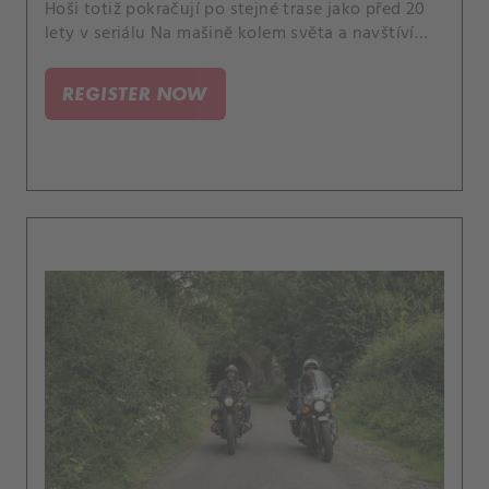
Hoši totiž pokračují po stejné trase jako před 20
lety v seriálu Na mašině kolem světa a navštíví
centrum pomoci ukrajinským uprchlíkům.
REGISTER NOW