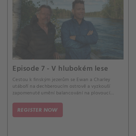
Episode 7 - V hlubokém lese
Cestou k finským jezerům se Ewan a Charley
utáboří na dechberoucím ostrově a vyzkouší
zapomenuté umění balancování na plovoucí
kládě.
REGISTER NOW