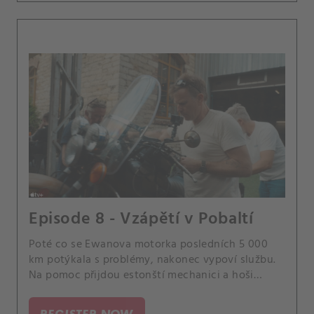
Episode 8 - Vzápětí v Pobaltí
Poté co se Ewanova motorka posledních 5 000
km potýkala s problémy, nakonec vypoví službu.
Na pomoc přijdou estonští mechanici a hoši
mohou pokračovat v objevování pobaltské
krajiny.
REGISTER NOW