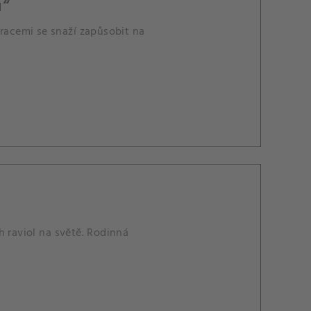
u“
uracemi se snaží zapůsobit na
h raviol na světě. Rodinná