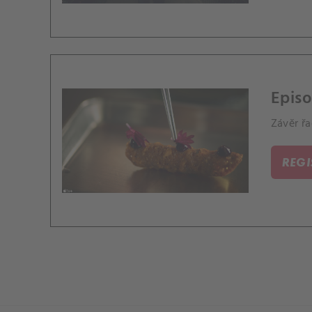
Episo
Závěr řa
REG