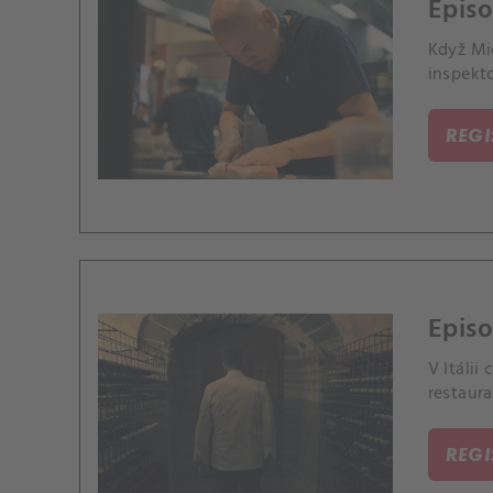
Episo
Když Mic
inspekt
REG
Episo
V Itálii
restaura
REG