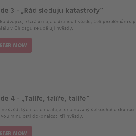
de 3 - „Rád sleduju katastrofy“
ká dvojice, která usiluje o druhou hvězdu, čelí problémům s 
iálu v Chicagu se udělují hvězdy.
ISTER NOW
e 4 - „Talíře, talíře, talíře“
 ve švédských lesích usiluje renomovaný šéfkuchař o druhou 
vou minulostí dokonalost: tři hvězdy.
ISTER NOW