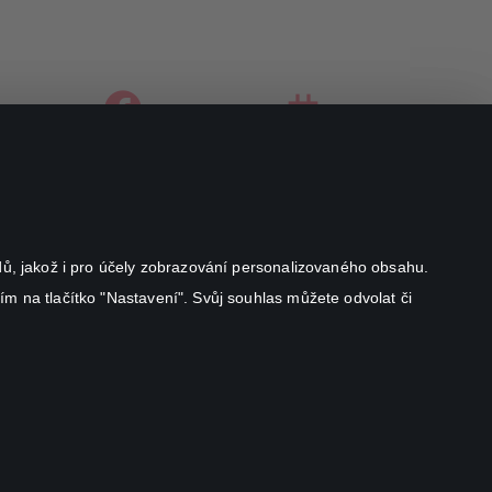
facebook
instagram
youtube
odů, jakož i pro účely zobrazování personalizovaného obsahu.
ím na tlačítko "Nastavení". Svůj souhlas můžete odvolat či
Canal+ Luxembourg S. à r.l. se sídlem Rue Albert Borschette 4,
L-1246 Luxembourg R.C.S.
Luxembourg: B 87.905
All rights reserved
©
2026