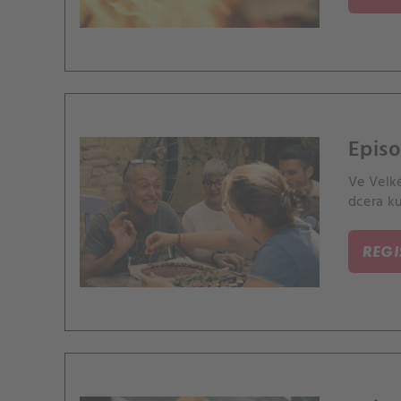
Episo
Ve Velk
dcera ku
REG