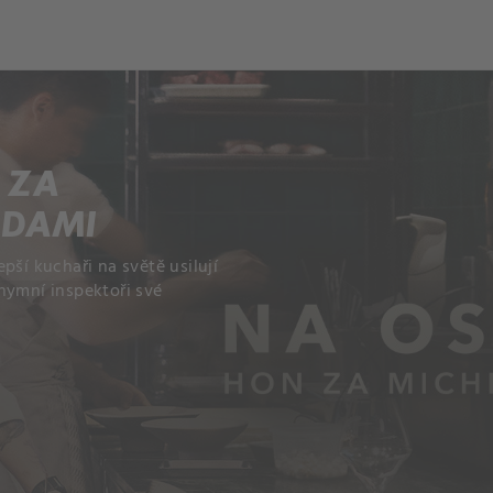
 ZA
ZDAMI
lepší kuchaři na světě usilují
nymní inspektoři své