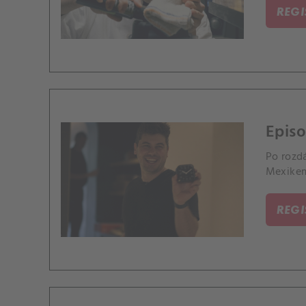
REG
Episo
Po rozd
Mexikem
REG