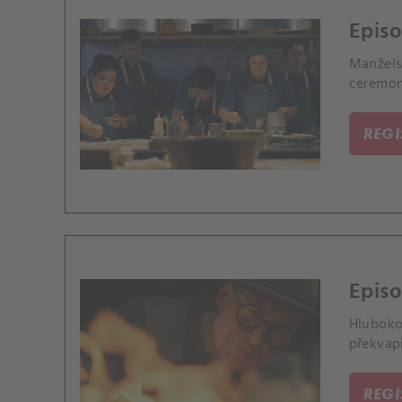
Episo
Manžels
ceremon
REG
Episod
Hluboko
překvapi
REG