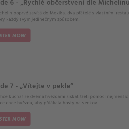
de 6 - „Rychlé občerstvení dle Michelin
helin poprvé zavítá do Mexika, dva přátelé s vlastními resta
ory každý svým jedinečným způsobem.
ISTER NOW
de 7 - „Vítejte v pekle“
 chce kuchař se dvěma hvězdami získat třetí pomocí nejmenšíc
ce chce hvězdu, aby přilákala hosty na venkov.
ISTER NOW