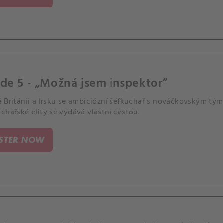
de 5 - „Možná jsem inspektor“
é Británii a Irsku se ambiciózní šéfkuchař s nováčkovským tý
chařské elity se vydává vlastní cestou.
ISTER NOW