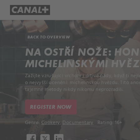
Library
Apple TV+
BACK TO OVERVIEW
NA OSTŘÍ NOŽE: HON
MICHELINSKÝMI HVĚ
Zažijte vzrušující vrcholy i drtivé pády, když ti nej
o nejvyšší ocenění: michelinskou hvězdu. Tito ano
tajemné metody nikdy nikomu neprozradili.
REGISTER NOW
Genre:
Cookery
,
Documentary
Rating: 16+