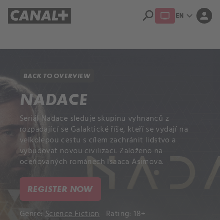
search
expand_more
person
EN
Library
Apple TV+
BACK TO OVERVIEW
NADACE
Seriál Nadace sleduje skupinu vyhnanců z
rozpadající se Galaktické říše, kteří se vydají na
velkolepou cestu s cílem zachránit lidstvo a
vybudovat novou civilizaci. Založeno na
oceňovaných románech Isaaca Asimova.
REGISTER NOW
Genre:
Science Fiction
Rating: 18+