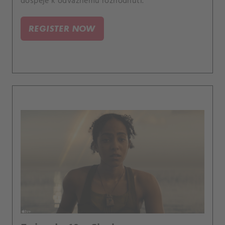
dospěje k odvážnému rozhodnutí.
REGISTER NOW