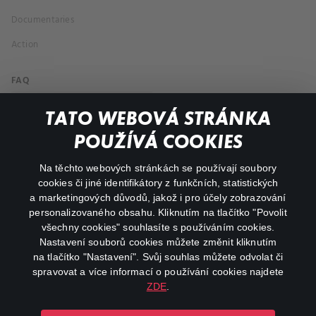
Documentaries
Action
FAQ
My profile
TATO WEBOVÁ STRÁNKA
Important links
POUŽÍVÁ COOKIES
Na těchto webových stránkách se používají soubory
facebook
instagram
cookies či jiné identifikátory z funkčních, statistických
a marketingových důvodů, jakož i pro účely zobrazování
personalizovaného obsahu. Kliknutím na tlačítko "Povolit
youtube
všechny cookies" souhlasíte s používáním cookies.
Nastavení souborů cookies můžete změnit kliknutím
na tlačítko "Nastavení". Svůj souhlas můžete odvolat či
spravovat a více informací o používání cookies najdete
ZDE
.