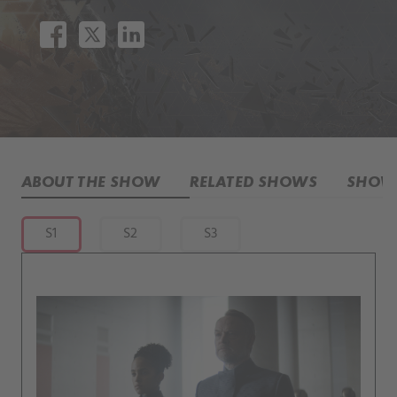
ABOUT THE SHOW
RELATED SHOWS
SHOW 
S1
S2
S3