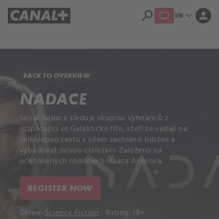
search
expand_more
person
EN
Library
Apple TV+
BACK TO OVERVIEW
NADACE
Seriál Nadace sleduje skupinu vyhnanců z
rozpadající se Galaktické říše, kteří se vydají na
velkolepou cestu s cílem zachránit lidstvo a
vybudovat novou civilizaci. Založeno na
oceňovaných románech Isaaca Asimova.
REGISTER NOW
Genre:
Science Fiction
Rating: 18+