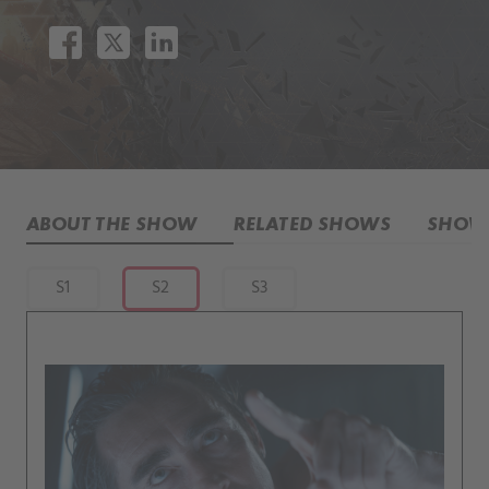
ABOUT THE SHOW
RELATED SHOWS
SHOW 
S1
S2
S3