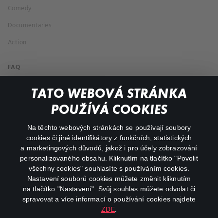
Comedy
Documentaries
Action
FAQ
My profile
TATO WEBOVÁ STRÁNKA
Important links
POUŽÍVÁ COOKIES
Na těchto webových stránkách se používají soubory
facebook
instagram
cookies či jiné identifikátory z funkčních, statistických
a marketingových důvodů, jakož i pro účely zobrazování
personalizovaného obsahu. Kliknutím na tlačítko "Povolit
youtube
všechny cookies" souhlasíte s používáním cookies.
Nastavení souborů cookies můžete změnit kliknutím
na tlačítko "Nastavení". Svůj souhlas můžete odvolat či
spravovat a více informací o používání cookies najdete
ZDE
.