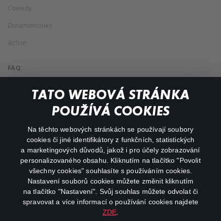
Comedy
Documentaries
Action
FAQ
My profile
TATO WEBOVÁ STRÁNKA
Important links
POUŽÍVÁ COOKIES
Na těchto webových stránkách se používají soubory
facebook
instagram
cookies či jiné identifikátory z funkčních, statistických
a marketingových důvodů, jakož i pro účely zobrazování
personalizovaného obsahu. Kliknutím na tlačítko "Povolit
youtube
všechny cookies" souhlasíte s používáním cookies.
Nastavení souborů cookies můžete změnit kliknutím
na tlačítko "Nastavení". Svůj souhlas můžete odvolat či
spravovat a více informací o používání cookies najdete
ZDE
.