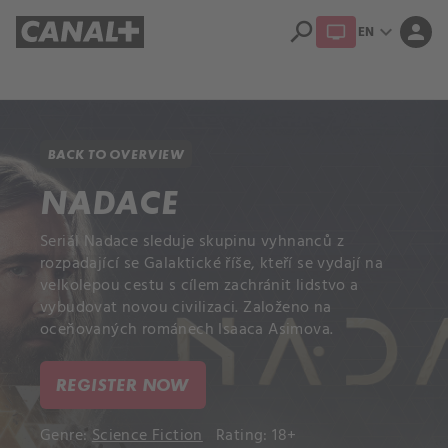
search
expand_more
person
EN
Library
Apple TV+
BACK TO OVERVIEW
NADACE
Seriál Nadace sleduje skupinu vyhnanců z
rozpadající se Galaktické říše, kteří se vydají na
velkolepou cestu s cílem zachránit lidstvo a
vybudovat novou civilizaci. Založeno na
oceňovaných románech Isaaca Asimova.
REGISTER NOW
Genre:
Science Fiction
Rating: 18+