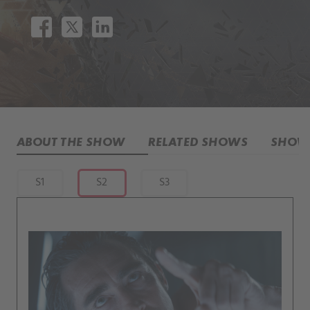
ABOUT THE SHOW
RELATED SHOWS
SHOW 
S1
S2
S3