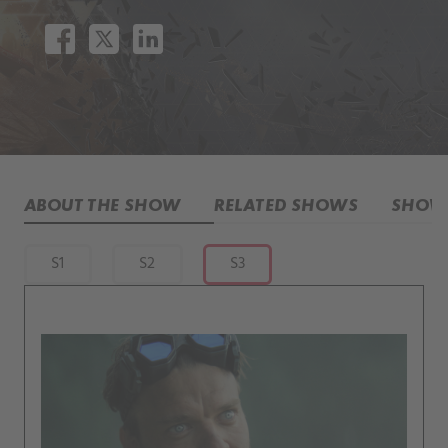
ABOUT THE SHOW
RELATED SHOWS
SHOW 
S1
S2
S3