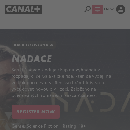
search
expand_more
person
EN
Library
Apple TV+
BACK TO OVERVIEW
NADACE
Seriál Nadace sleduje skupinu vyhnanců z
rozpadající se Galaktické říše, kteří se vydají na
velkolepou cestu s cílem zachránit lidstvo a
vybudovat novou civilizaci. Založeno na
oceňovaných románech Isaaca Asimova.
REGISTER NOW
Genre:
Science Fiction
Rating: 18+