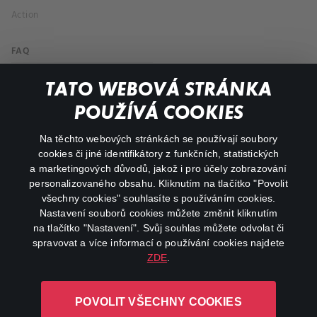
Action
FAQ
My profile
TATO WEBOVÁ STRÁNKA
Important links
POUŽÍVÁ COOKIES
Na těchto webových stránkách se používají soubory
facebook
instagram
cookies či jiné identifikátory z funkčních, statistických
a marketingových důvodů, jakož i pro účely zobrazování
personalizovaného obsahu. Kliknutím na tlačítko "Povolit
youtube
všechny cookies" souhlasíte s používáním cookies.
Nastavení souborů cookies můžete změnit kliknutím
na tlačítko "Nastavení". Svůj souhlas můžete odvolat či
spravovat a více informací o používání cookies najdete
ZDE
.
Canal+ Luxembourg S. à r.l. se sídlem Rue Albert Borschette 4,
L-1246 Luxembourg R.C.S.
POVOLIT VŠECHNY COOKIES
Luxembourg: B 87.905