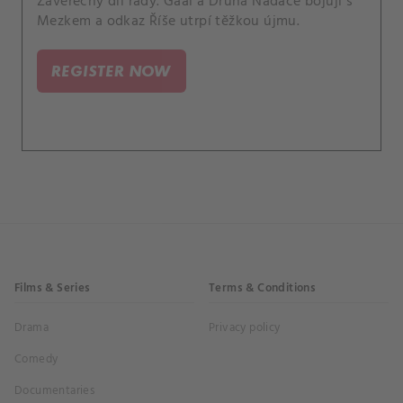
Závěrečný díl řady. Gaal a Druhá Nadace bojují s
Mezkem a odkaz Říše utrpí těžkou újmu.
REGISTER NOW
Films & Series
Terms & Conditions
Drama
Privacy policy
Comedy
Documentaries