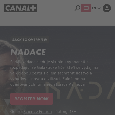
search
expand_more
person
EN
Library
Apple TV+
BACK TO OVERVIEW
NADACE
Seriál Nadace sleduje skupinu vyhnanců z
rozpadající se Galaktické říše, kteří se vydají na
velkolepou cestu s cílem zachránit lidstvo a
vybudovat novou civilizaci. Založeno na
oceňovaných románech Isaaca Asimova.
REGISTER NOW
Genre:
Science Fiction
Rating: 18+