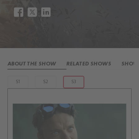
ABOUT THE SHOW
RELATED SHOWS
SHOW 
S1
S2
S3