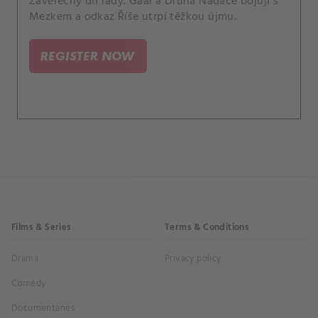
Závěrečný díl řady. Gaal a Druhá Nadace bojují s
Mezkem a odkaz Říše utrpí těžkou újmu.
REGISTER NOW
Films & Series
Terms & Conditions
Drama
Privacy policy
Comedy
Documentaries