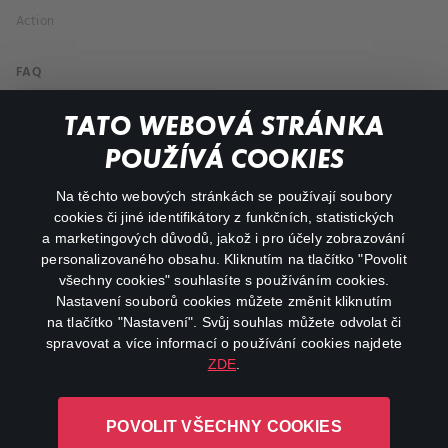
Action
FAQ
My profile
TATO WEBOVÁ STRÁNKA
Important links
POUŽÍVÁ COOKIES
Na těchto webových stránkách se používají soubory
facebook
instagram
cookies či jiné identifikátory z funkčních, statistických
a marketingových důvodů, jakož i pro účely zobrazování
personalizovaného obsahu. Kliknutím na tlačítko "Povolit
youtube
všechny cookies" souhlasíte s používáním cookies.
Nastavení souborů cookies můžete změnit kliknutím
na tlačítko "Nastavení". Svůj souhlas můžete odvolat či
spravovat a více informací o používání cookies najdete
ZDE
.
Canal+ Luxembourg S. à r.l. se sídlem Rue Albert Borschette 4,
L-1246 Luxembourg R.C.S.
POVOLIT VŠECHNY COOKIES
Luxembourg: B 87.905