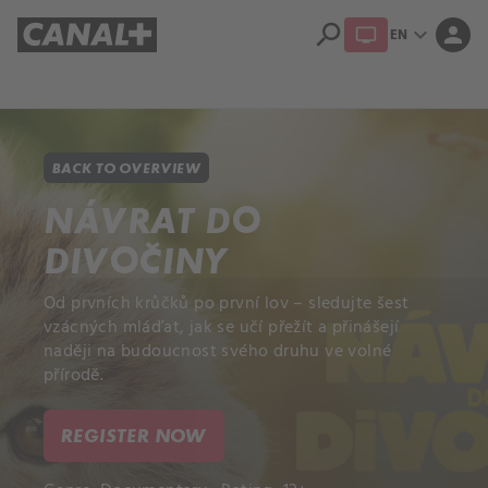
search
expand_more
person
EN
Library
Apple TV+
BACK TO OVERVIEW
NÁVRAT DO
DIVOČINY
Od prvních krůčků po první lov – sledujte šest
vzácných mláďat, jak se učí přežít a přinášejí
naději na budoucnost svého druhu ve volné
přírodě.
REGISTER NOW