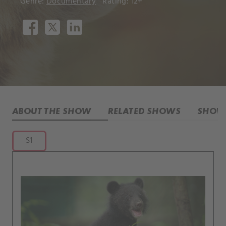
Genre:
Documentary
Rating: 12+
ABOUT THE SHOW
RELATED SHOWS
SHOW 
S1