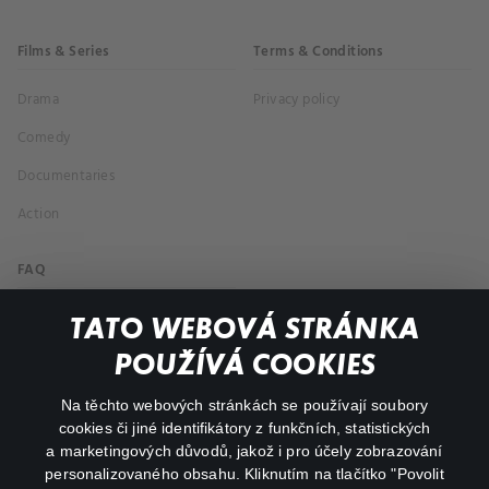
Films & Series
Terms & Conditions
Drama
Privacy policy
Comedy
Documentaries
Action
FAQ
My profile
TATO WEBOVÁ STRÁNKA
Important links
POUŽÍVÁ COOKIES
Na těchto webových stránkách se používají soubory
facebook
instagram
cookies či jiné identifikátory z funkčních, statistických
a marketingových důvodů, jakož i pro účely zobrazování
personalizovaného obsahu. Kliknutím na tlačítko "Povolit