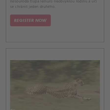
nesourodá tlupa lemurů neobvyklou rodinu a učí
se chránit jeden druhého.
REGISTER NOW