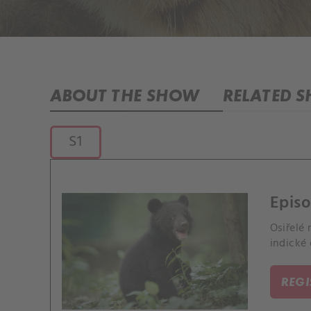
ABOUT THE SHOW
RELATED 
S1
Episo
Osiřelé
indické 
REG