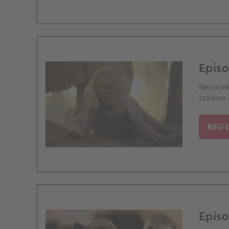
Episo
Nejnověj
stádem 
REG
Episo