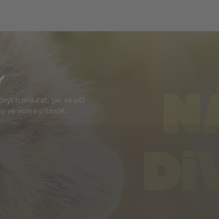
Y
cných mláďat, jak se učí
u ve volné přírodě.