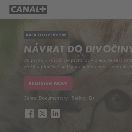
Library
Apple TV+
BACK TO OVERVIEW
NÁVRAT DO DIVOČIN
Od prvních krůčků po první lov – sledujte šest vzá
přežít a přinášejí naději na budoucnost svého druh
REGISTER NOW
Genre:
Documentary
Rating: 12+