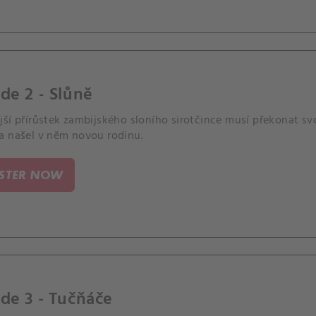
de 2 - Slůně
ší přírůstek zambijského sloního sirotčince musí překonat svo
a našel v něm novou rodinu.
ISTER NOW
de 3 - Tučňáče