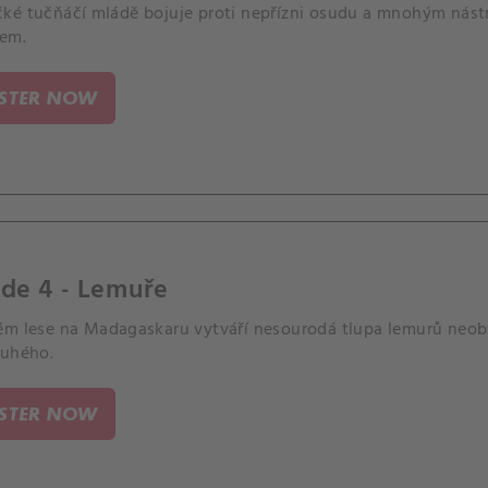
ké tučňáčí mládě bojuje proti nepřízni osudu a mnohým nástr
kem.
ISTER NOW
de 4 - Lemuře
ém lese na Madagaskaru vytváří nesourodá tlupa lemurů neobv
ruhého.
ISTER NOW