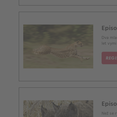
Episo
Dva mlad
let vymi
REG
Episo
Než se 