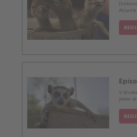
Drobouč
Atlanti
REG
Episo
V divok
jeden d
REG