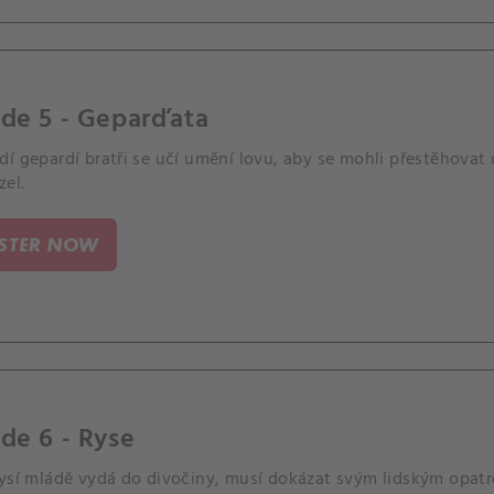
de 5 - Geparďata
í gepardí bratři se učí umění lovu, aby se mohli přestěhovat 
zel.
ISTER NOW
de 6 - Ryse
rysí mládě vydá do divočiny, musí dokázat svým lidským opat