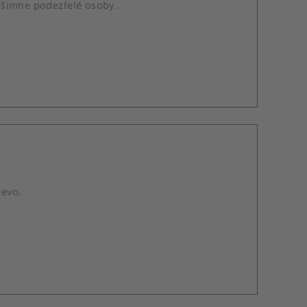
všimne podezřelé osoby.
jevo.