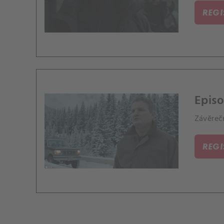
REG
Episo
Závěrečn
REG