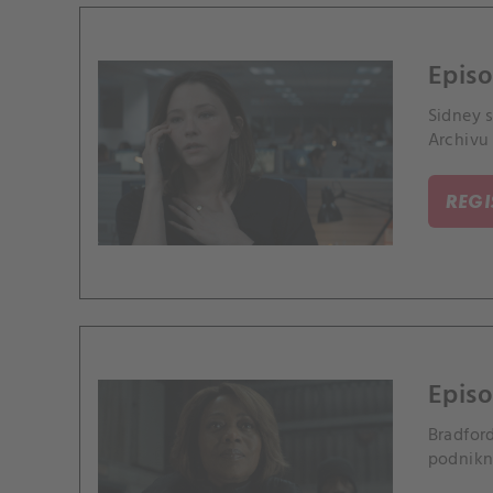
Episo
Sidney 
Archivu 
REG
Epis
Bradfor
podnikn