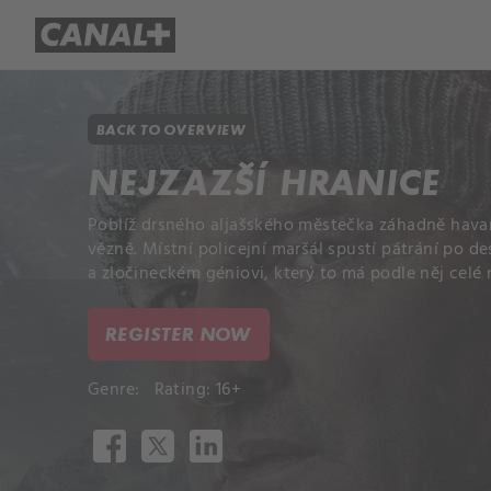
Library
Apple TV+
BACK TO OVERVIEW
NEJZAZŠÍ HRANICE
Poblíž drsného aljašského městečka záhadně havaru
vězně. Místní policejní maršál spustí pátrání po d
a zločineckém géniovi, který to má podle něj celé
REGISTER NOW
Genre:
Rating: 16+