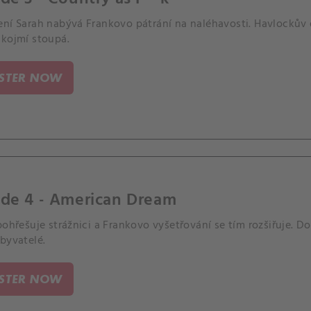
ení Sarah nabývá Frankovo pátrání na naléhavosti. Havlockův
ukojmí stoupá.
ISTER NOW
ode 4 - American Dream
pohřešuje strážnici a Frankovo vyšetřování se tím rozšiřuje. Do
byvatelé.
ISTER NOW