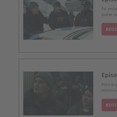
Po zmiz
počet r
REG
Epis
Policie 
místní o
REG