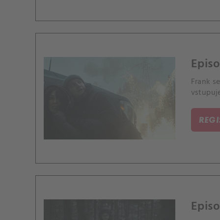
Episo
Frank se
vstupuje
REG
Episo