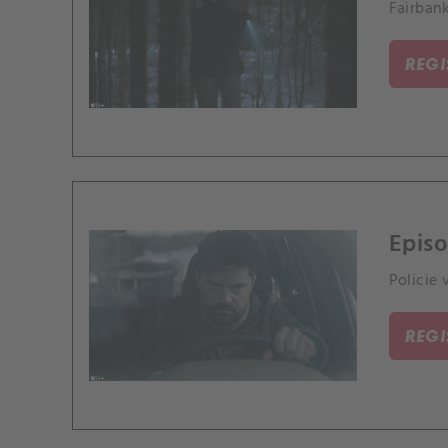
Fairban
REG
Episo
Policie
REG