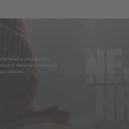
je letadlo přepravující
esítkách násilných trestanců
 na svědomí.