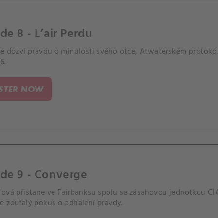
de 8 - L’air Perdu
se dozví pravdu o minulosti svého otce, Atwaterském protoko
6.
ISTER NOW
ode 9 - Converge
dová přistane ve Fairbanksu spolu se zásahovou jednotkou CI
e zoufalý pokus o odhalení pravdy.