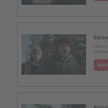
Epis
Luke se
přistou
REG
Episo