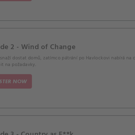
ode 2 - Wind of Change
 snaží dostat domů, zatímco pátrání po Havlockovi nabírá na o
pit na požadavky.
ISTER NOW
de 3 - Country as F**k