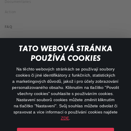
Documentaries
Action
FAQ
My profile
TATO WEBOVÁ STRÁNKA
Important links
POUŽÍVÁ COOKIES
Na těchto webových stránkách se používají soubory
facebook
instagram
cookies či jiné identifikátory z funkčních, statistických
a marketingových důvodů, jakož i pro účely zobrazování
personalizovaného obsahu. Kliknutím na tlačítko "Povolit
youtube
všechny cookies" souhlasíte s používáním cookies.
Nastavení souborů cookies můžete změnit kliknutím
na tlačítko "Nastavení". Svůj souhlas můžete odvolat či
spravovat a více informací o používání cookies najdete
ZDE
.