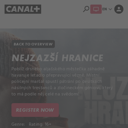
search
expand_more
person
EN
Library
Apple TV
BACK TO OVERVIEW
NEJZAZŠÍ HRANICE
Poblíž drsného aljašského městečka záhadně
havaruje letadlo přepravující vězně. Místní
policejní maršál spustí pátrání po desítkách
násilných trestanců a zločineckém géniovi, který
to má podle něj celé na svědomí.
REGISTER NOW
Genre:
Rating: 16+