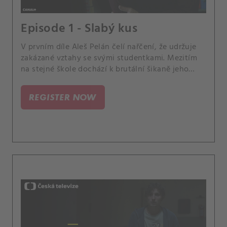
Episode 1 - Slabý kus
V prvním díle Aleš Pelán čelí nařčení, že udržuje
zakázané vztahy se svými studentkami. Mezitím
na stejné škole dochází k brutální šikaně jeho
kolegyně, kterou si žáci natáčí na video… Má
každý učitel takovou autoritu, jakou si zaslouží?
REGISTER NOW
Nebo si žáci dovolují víc než kdy dřív?.