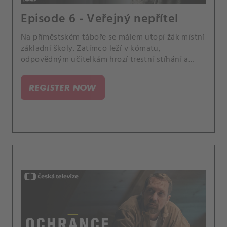
Episode 6 - Veřejný nepřítel
Na příměstském táboře se málem utopí žák místní
základní školy. Zatímco leží v kómatu,
odpovědným učitelkám hrozí trestní stíhání a
nenávist místních.
REGISTER NOW