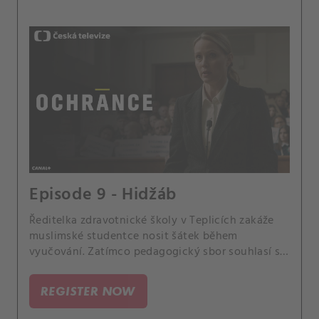
Episode 9 - Hidžáb
Ředitelka zdravotnické školy v Teplicích zakáže
muslimské studentce nosit šátek během
vyučování. Zatímco pedagogický sbor souhlasí s
ředitelkou, část studentů točí video na podporu
spolužačky.
REGISTER NOW