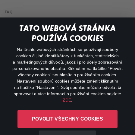
FAQ
My profile
TATO WEBOVÁ STRÁNKA
Important links
POUŽÍVÁ COOKIES
Na těchto webových stránkách se používají soubory
facebook
instagram
cookies či jiné identifikátory z funkčních, statistických
a marketingových důvodů, jakož i pro účely zobrazování
personalizovaného obsahu. Kliknutím na tlačítko "Povolit
youtube
všechny cookies" souhlasíte s používáním cookies.
Nastavení souborů cookies můžete změnit kliknutím
na tlačítko "Nastavení". Svůj souhlas můžete odvolat či
spravovat a více informací o používání cookies najdete
ZDE
.
Canal+ Luxembourg S. à r.l. se sídlem Rue Albert Borschette 4,
L-1246 Luxembourg R.C.S.
POVOLIT VŠECHNY COOKIES
Luxembourg: B 87.905
All rights reserved