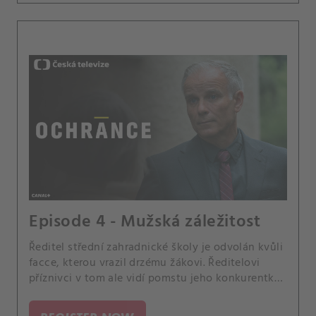
Episode 4 - Mužská záležitost
Ředitel střední zahradnické školy je odvolán kvůli
facce, kterou vrazil drzému žákovi. Ředitelovi
příznivci v tom ale vidí pomstu jeho konkurentky
a požádají o pomoc ombudsmana Aleše Pelána (L.