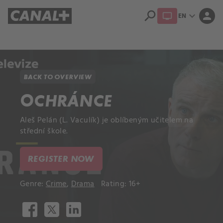
search
expand_more
person
EN
Library
Apple TV+
BACK TO OVERVIEW
OCHRÁNCE
Aleš Pelán (L. Vaculík) je oblíbeným učitelem na
střední škole.
REGISTER NOW
Genre:
Crime
,
Drama
Rating: 16+