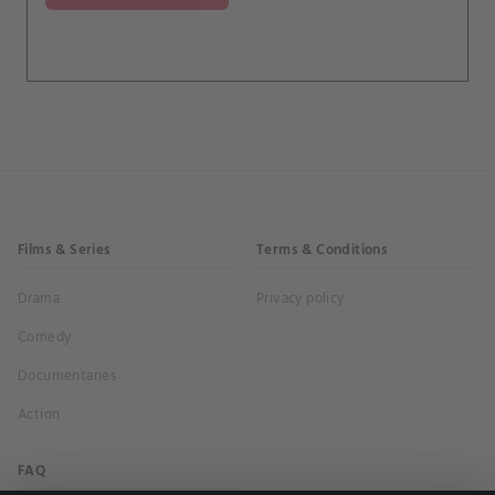
existuje možnost, že souvisí se zmizením jejího
manžela – a tak Mirreauovi nezbývá než nařídit
její vraždu.
Films & Series
Terms & Conditions
Drama
Privacy policy
Comedy
Documentaries
Action
FAQ