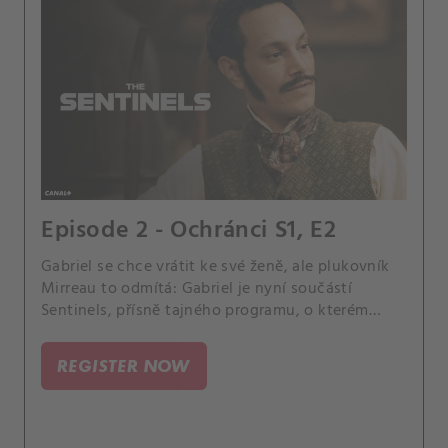
Episode 2 - Ochránci S1, E2
Gabriel se chce vrátit ke své ženě, ale plukovník
Mirreau to odmítá: Gabriel je nyní součástí
Sentinels, přísně tajného programu, o kterém
nesmí vědět žádný civilista, a se svou ženou se
bude moci setkat až po vítězství ve válce.
REGISTER NOW