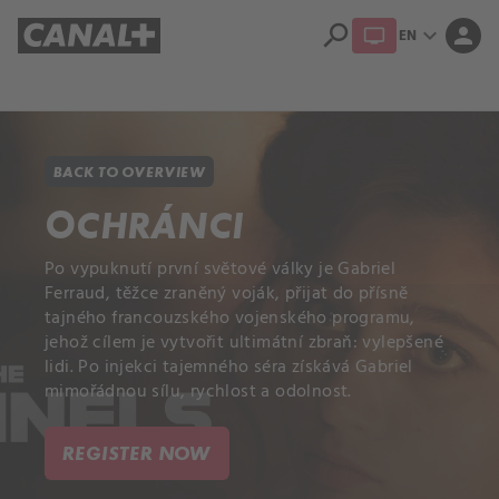
search
expand_more
person
EN
Library
Apple TV+
BACK TO OVERVIEW
OCHRÁNCI
Po vypuknutí první světové války je Gabriel
Ferraud, těžce zraněný voják, přijat do přísně
tajného francouzského vojenského programu,
jehož cílem je vytvořit ultimátní zbraň: vylepšené
lidi. Po injekci tajemného séra získává Gabriel
mimořádnou sílu, rychlost a odolnost.
REGISTER NOW