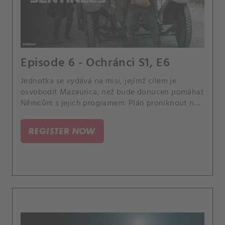
Episode 6 - Ochránci S1, E6
Jednotka se vydává na misi, jejímž cílem je
osvobodit Mazaurica, než bude donucen pomáhat
Němcům s jejich programem. Plán proniknout na
nepřátelské území však komplikuje Gabrielův
zhoršující se duševní stav, protože má stále
REGISTER NOW
děsivější vize, které vedou Djiboutiho k vážným
pochybnostem o tom, zda ho má do týmu zařadit.