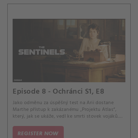
Episode 8 - Ochránci S1, E8
Jako odměnu za úspěšný test na Arii dostane
Marthe přístup k zakázanému „Projektu Atlas“,
který, jak se ukáže, vedl ke smrti stovek vojáků.
Mezitím je Irène přesvědčena, že je na stopě
něčemu velkému, a nehodlá zastavit své
REGISTER NOW
vyšetřování iniciativy Atlas, zejména pokud