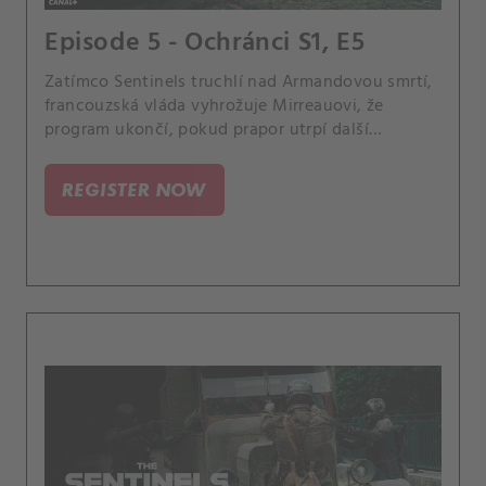
Episode 5 - Ochránci S1, E5
Zatímco Sentinels truchlí nad Armandovou smrtí,
francouzská vláda vyhrožuje Mirreauovi, že
program ukončí, pokud prapor utrpí další
neúspěch. Irène, která nyní pracuje jako
novinářka, se zabývá deset let starým případem
REGISTER NOW
podivné série vražd, do které se Mirreau zdá být
zapleten.