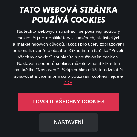
My profile
TATO WEBOVÁ STRÁNKA
Important links
POUŽÍVÁ COOKIES
Na těchto webových stránkách se používají soubory
facebook
instagram
cookies či jiné identifikátory z funkčních, statistických
a marketingových důvodů, jakož i pro účely zobrazování
personalizovaného obsahu. Kliknutím na tlačítko "Povolit
youtube
všechny cookies" souhlasíte s používáním cookies.
Nastavení souborů cookies můžete změnit kliknutím
na tlačítko "Nastavení". Svůj souhlas můžete odvolat či
spravovat a více informací o používání cookies najdete
ZDE
.
Canal+ Luxembourg S. à r.l. se sídlem Rue Albert Borschette 4,
L-1246 Luxembourg R.C.S.
POVOLIT VŠECHNY COOKIES
Luxembourg: B 87.905
All rights reserved
NASTAVENÍ
©
2026