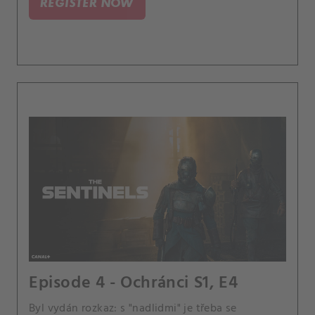
REGISTER NOW
ní něco tají.
Episode 4 - Ochránci S1, E4
Byl vydán rozkaz: s "nadlidmi" je třeba se