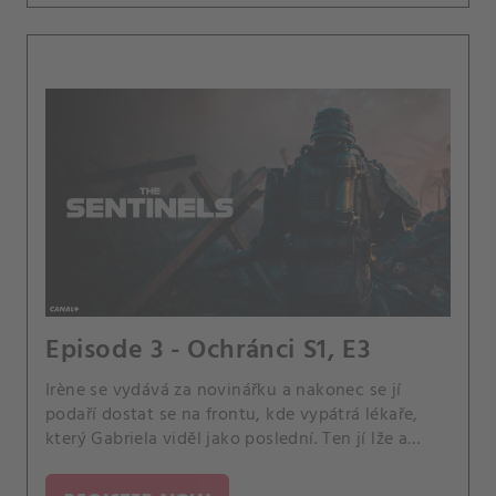
Episode 3 - Ochránci S1, E3
Irène se vydává za novinářku a nakonec se jí
podaří dostat se na frontu, kde vypátrá lékaře,
který Gabriela viděl jako poslední. Ten jí lže a
opakuje, že Gabriel je mrtvý, ale jedna sestřička
Irène diskrétně kontaktuje a řekne jí, že lékař před