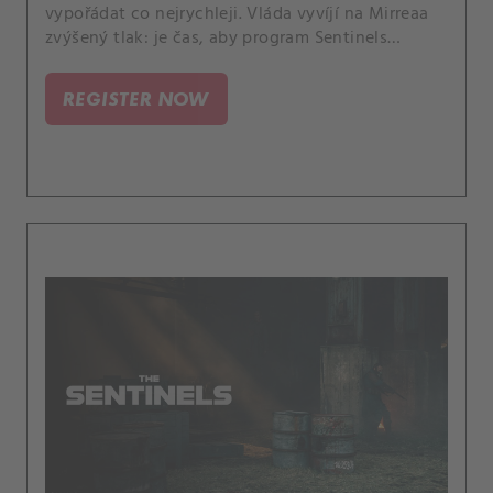
vypořádat co nejrychleji. Vláda vyvíjí na Mirreaa
zvýšený tlak: je čas, aby program Sentinels
konečně prokázal svou hodnotu.
REGISTER NOW