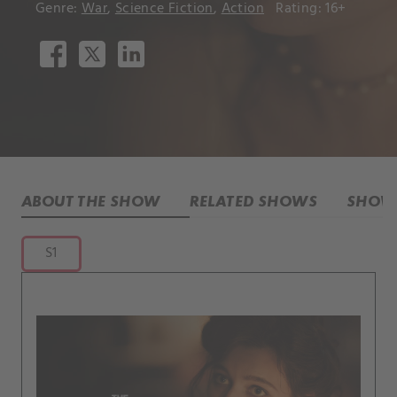
Genre:
War
,
Science Fiction
,
Action
Rating: 16+
ABOUT THE SHOW
RELATED SHOWS
SHOW 
S1