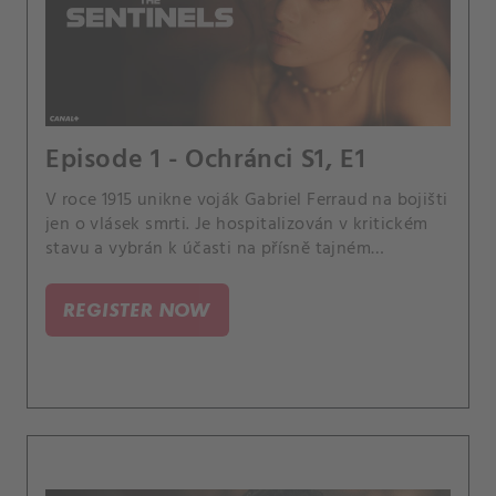
Episode 1 - Ochránci S1, E1
V roce 1915 unikne voják Gabriel Ferraud na bojišti
jen o vlásek smrti. Je hospitalizován v kritickém
stavu a vybrán k účasti na přísně tajném
vojenském projektu pod vedením plukovníka
Mirreaua.
REGISTER NOW