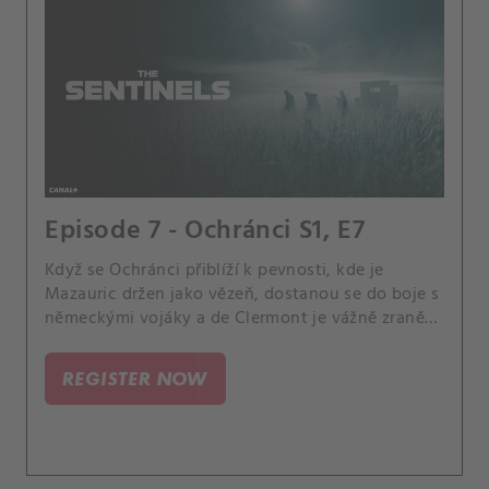
Episode 7 - Ochránci S1, E7
Když se Ochránci přiblíží k pevnosti, kde je
Mazauric držen jako vězeň, dostanou se do boje s
německými vojáky a de Clermont je vážně zraněn.
Uchýlí se do nedaleké chaty a přeskupí se.
REGISTER NOW